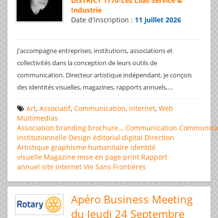
DISTRICT 1770
-
Les Lilas Service &
Industrie
Date d'inscription :
11 juillet 2026
J'accompagne entreprises, institutions, associations et
collectivités dans la conception de leurs outils de
communication. Directeur artistique indépendant, je conçois
...
des identités visuelles, magazines, rapports annuels,
Art
,
Associatif
,
Communication
,
Internet
,
Web
Multimedias
Association
branding
brochure…
Communication
Communica
institutionnelle
Design éditorial
digital
Direction
Artistique
graphisme
humanitaire
identité
visuelle
Magazine
mise en page
print
Rapport
annuel
site internet
Vie Sans Frontières
Apéro Business Meeting
du Jeudi 24 Septembre