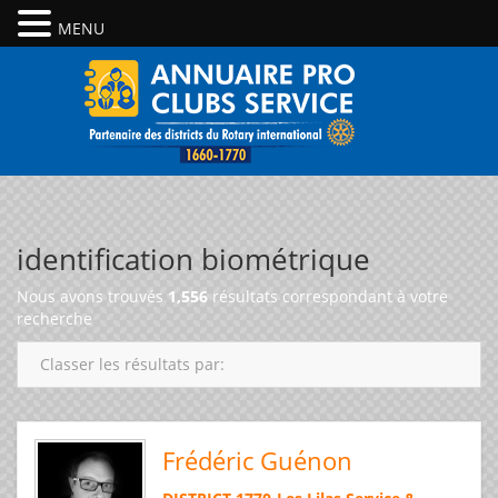
MENU
identification biométrique
Nous avons trouvés
1,556
résultats correspondant à votre
recherche
Classer les résultats par:
Frédéric Guénon