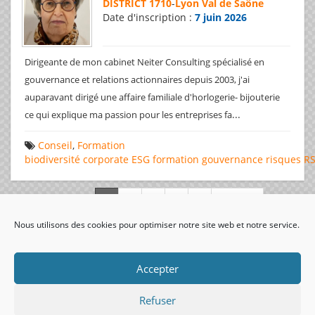
DISTRICT 1710
-
Lyon Val de Saône
Date d'inscription :
7 juin 2026
Dirigeante de mon cabinet Neiter Consulting spécialisé en
gouvernance et relations actionnaires depuis 2003, j'ai
auparavant dirigé une affaire familiale d'horlogerie- bijouterie
...
ce qui explique ma passion pour les entreprises fa
Conseil
,
Formation
biodiversité
corporate
ESG
formation
gouvernance
risques
R
Page 1 de 312
Nous utilisons des cookies pour optimiser notre site web et notre service.
visiteurs uniques:
Accepter
Refuser