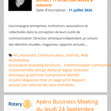
DISTRICT 1770
-
Les Lilas Service &
Industrie
Date d'inscription :
11 juillet 2026
J'accompagne entreprises, institutions, associations et
collectivités dans la conception de leurs outils de
communication. Directeur artistique indépendant, je conçois
...
des identités visuelles, magazines, rapports annuels,
Art
,
Associatif
,
Communication
,
Internet
,
Web
Multimedias
Association
branding
brochure…
Communication
Communica
institutionnelle
Design éditorial
digital
Direction
Artistique
graphisme
humanitaire
identité
visuelle
Magazine
mise en page
print
Rapport
annuel
site internet
Vie Sans Frontières
Apéro Business Meeting
du Jeudi 24 Septembre