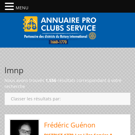
MENU
lmnp
Nous avons trouvés
1,556
résultats correspondant à votre
recherche
Classer les résultats par:
Frédéric Guénon