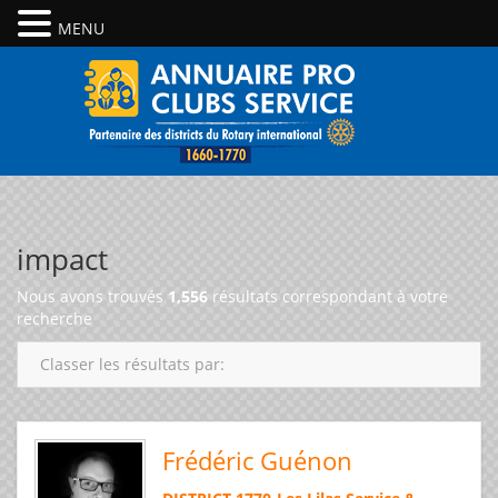
MENU
impact
Nous avons trouvés
1,556
résultats correspondant à votre
recherche
Classer les résultats par:
Frédéric Guénon