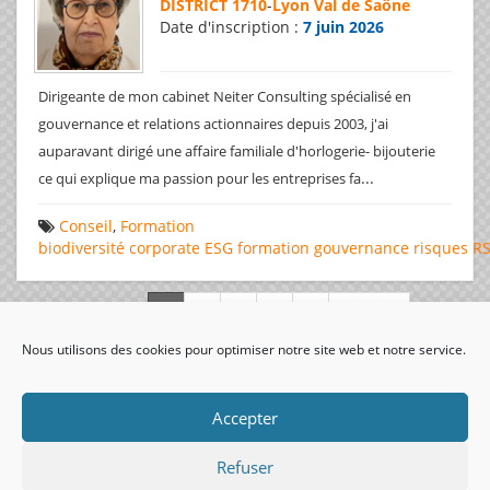
DISTRICT 1710
-
Lyon Val de Saône
Date d'inscription :
7 juin 2026
Dirigeante de mon cabinet Neiter Consulting spécialisé en
gouvernance et relations actionnaires depuis 2003, j'ai
auparavant dirigé une affaire familiale d'horlogerie- bijouterie
...
ce qui explique ma passion pour les entreprises fa
Conseil
,
Formation
biodiversité
corporate
ESG
formation
gouvernance
risques
R
Page 1 de 312
Nous utilisons des cookies pour optimiser notre site web et notre service.
visiteurs uniques:
Accepter
Refuser