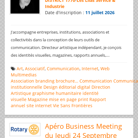
DISTRICT 1770
-
Les Lilas Service &
Industrie
Date d'inscription :
11 juillet 2026
J'accompagne entreprises, institutions, associations et
collectivités dans la conception de leurs outils de
communication. Directeur artistique indépendant, je conçois
...
des identités visuelles, magazines, rapports annuels,
Art
,
Associatif
,
Communication
,
Internet
,
Web
Multimedias
Association
branding
brochure…
Communication
Communica
institutionnelle
Design éditorial
digital
Direction
Artistique
graphisme
humanitaire
identité
visuelle
Magazine
mise en page
print
Rapport
annuel
site internet
Vie Sans Frontières
Apéro Business Meeting
du Jeudi 24 Septembre