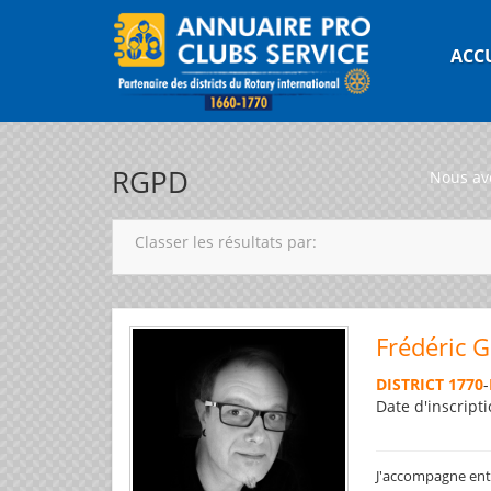
ACC
RGPD
Nous av
Classer les résultats par:
Frédéric 
DISTRICT 1770
-
Date d'inscripti
J'accompagne entre