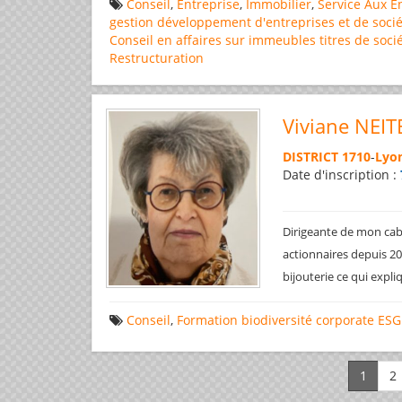
Conseil
,
Entreprise
,
Immobilier
,
Service Aux E
gestion
développement d'entreprises et de socié
Conseil en affaires
sur immeubles
titres de soci
Restructuration
Viviane NEIT
DISTRICT 1710
-
Lyon
Date d'inscription :
Dirigeante de mon cabi
actionnaires depuis 200
bijouterie ce qui expl
Conseil
,
Formation
biodiversité
corporate
ESG