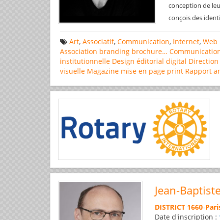
conception de leu
conçois des ident
Art
,
Associatif
,
Communication
,
Internet
,
Web 
Association
branding
brochure…
Communicatio
institutionnelle
Design éditorial
digital
Direction
visuelle
Magazine
mise en page
print
Rapport a
Jean-Baptist
DISTRICT 1660
-
Pari
Date d'inscription :