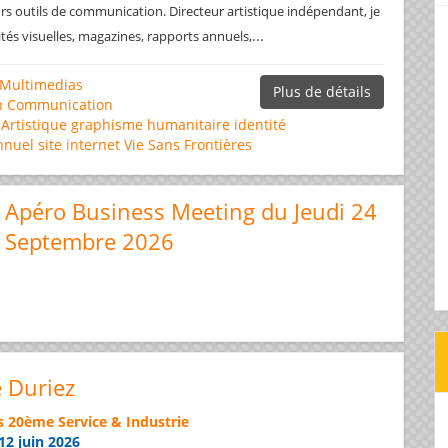
rs outils de communication. Directeur artistique indépendant, je
...
ités visuelles, magazines, rapports annuels,
Multimedias
Plus de détails
n
Communication
 Artistique
graphisme
humanitaire
identité
nnuel
site internet
Vie Sans Frontières
Apéro Business Meeting du Jeudi 24
Septembre 2026
e Duriez
s 20ème Service & Industrie
12 juin 2026