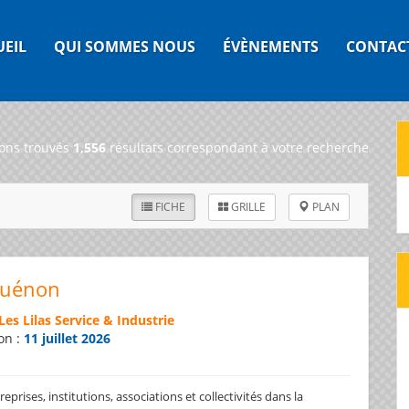
UEIL
QUI SOMMES NOUS
ÉVÈNEMENTS
CONTAC
ons trouvés
1,556
résultats correspondant à votre recherche
FICHE
GRILLE
PLAN
Guénon
Les Lilas Service & Industrie
on :
11 juillet 2026
prises, institutions, associations et collectivités dans la