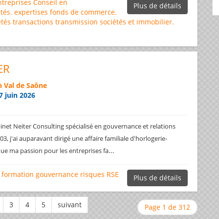
ntreprises
Conseil en
Plus de détails
tés.
expertises
fonds de commerce.
étés
transactions
transmission sociétés et immobilier.
ER
 Val de Saône
7 juin 2026
net Neiter Consulting spécialisé en gouvernance et relations
3, j'ai auparavant dirigé une affaire familiale d'horlogerie-
...
ique ma passion pour les entreprises fa
formation
gouvernance
risques
RSE
Plus de détails
Page 1 de 312