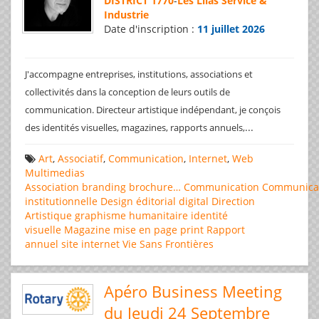
DISTRICT 1770
-
Les Lilas Service &
Industrie
Date d'inscription :
11 juillet 2026
J'accompagne entreprises, institutions, associations et
collectivités dans la conception de leurs outils de
communication. Directeur artistique indépendant, je conçois
...
des identités visuelles, magazines, rapports annuels,
Art
,
Associatif
,
Communication
,
Internet
,
Web
Multimedias
Association
branding
brochure…
Communication
Communica
institutionnelle
Design éditorial
digital
Direction
Artistique
graphisme
humanitaire
identité
visuelle
Magazine
mise en page
print
Rapport
annuel
site internet
Vie Sans Frontières
Apéro Business Meeting
du Jeudi 24 Septembre