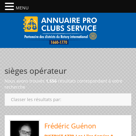
MENU
sièges opérateur
Nous avons trouvés
1,556
résultats correspondant à votre
recherche
Classer les résultats par:
Frédéric Guénon