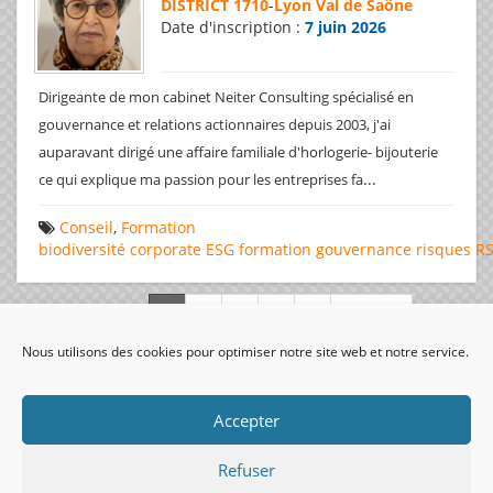
DISTRICT 1710
-
Lyon Val de Saône
Date d'inscription :
7 juin 2026
Dirigeante de mon cabinet Neiter Consulting spécialisé en
gouvernance et relations actionnaires depuis 2003, j'ai
auparavant dirigé une affaire familiale d'horlogerie- bijouterie
...
ce qui explique ma passion pour les entreprises fa
Conseil
,
Formation
biodiversité
corporate
ESG
formation
gouvernance
risques
R
Page 1 de 312
Nous utilisons des cookies pour optimiser notre site web et notre service.
visiteurs uniques:
Accepter
Refuser