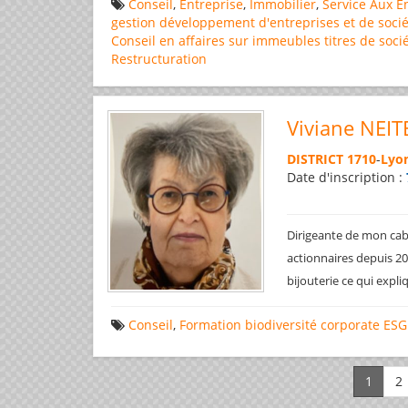
Conseil
,
Entreprise
,
Immobilier
,
Service Aux E
gestion
développement d'entreprises et de socié
Conseil en affaires
sur immeubles
titres de soci
Restructuration
Viviane NEIT
DISTRICT 1710
-
Lyon
Date d'inscription :
Dirigeante de mon cabi
actionnaires depuis 200
bijouterie ce qui expl
Conseil
,
Formation
biodiversité
corporate
ESG