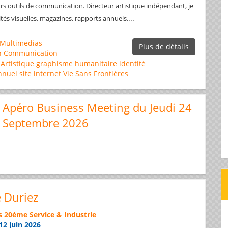
rs outils de communication. Directeur artistique indépendant, je
...
ités visuelles, magazines, rapports annuels,
Multimedias
Plus de détails
n
Communication
 Artistique
graphisme
humanitaire
identité
nnuel
site internet
Vie Sans Frontières
Apéro Business Meeting du Jeudi 24
Septembre 2026
e Duriez
s 20ème Service & Industrie
12 juin 2026