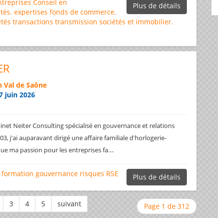
ntreprises
Conseil en
Plus de détails
tés.
expertises
fonds de commerce.
étés
transactions
transmission sociétés et immobilier.
ER
 Val de Saône
7 juin 2026
net Neiter Consulting spécialisé en gouvernance et relations
3, j'ai auparavant dirigé une affaire familiale d'horlogerie-
...
ique ma passion pour les entreprises fa
formation
gouvernance
risques
RSE
Plus de détails
Page 1 de 312