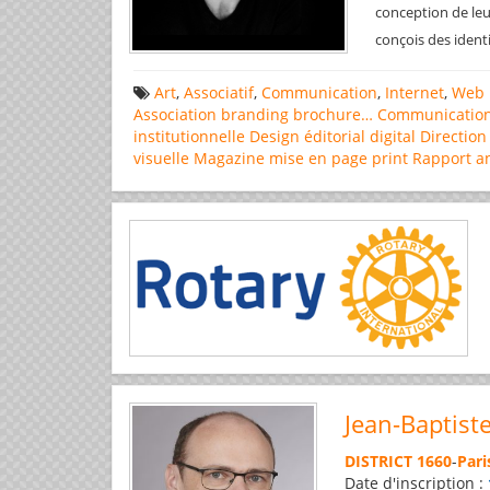
conception de leu
conçois des ident
Art
,
Associatif
,
Communication
,
Internet
,
Web 
Association
branding
brochure…
Communicatio
institutionnelle
Design éditorial
digital
Direction
visuelle
Magazine
mise en page
print
Rapport a
Jean-Baptist
DISTRICT 1660
-
Pari
Date d'inscription :