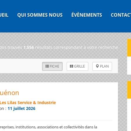
UEIL
QUI SOMMES NOUS
ÉVÈNEMENTS
CONTAC
ons trouvés
1,556
résultats correspondant à votre recherche
FICHE
GRILLE
PLAN
Guénon
Les Lilas Service & Industrie
on :
11 juillet 2026
prises, institutions, associations et collectivités dans la