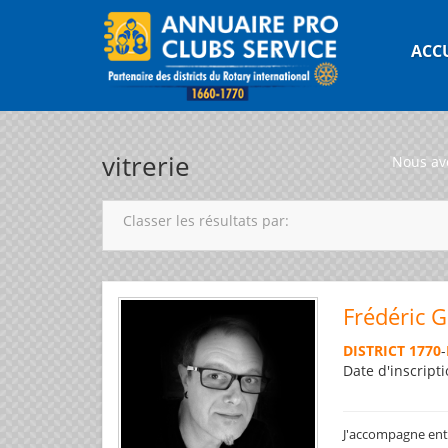
ACC
vitrerie
Nous av
Classer les résultats par:
Frédéric 
DISTRICT 1770
-
Date d'inscripti
J'accompagne entre