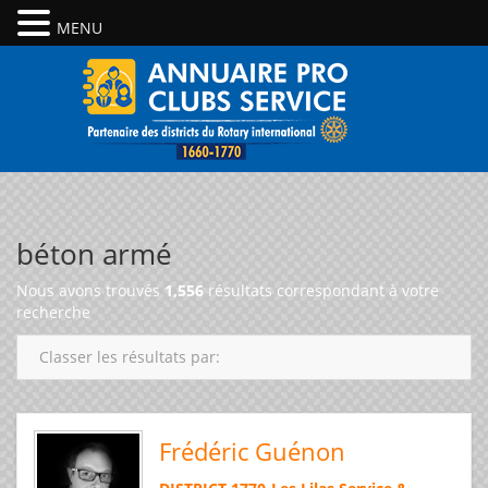
MENU
béton armé
Nous avons trouvés
1,556
résultats correspondant à votre
recherche
Classer les résultats par:
Frédéric Guénon