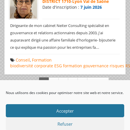
DISTRICT 1710
-
Lyon Val de Saône
Date d'inscription :
7 juin 2026
Dirigeante de mon cabinet Neiter Consulting spécialisé en
gouvernance et relations actionnaires depuis 2003, j'ai
auparavant dirigé une affaire familiale d'horlogerie- bijouterie
...
ce qui explique ma passion pour les entreprises fa
Conseil
,
Formation
biodiversité
corporate
ESG
formation
gouvernance
risques
R
Page 1 de 312
Nous utilisons des cookies pour optimiser notre site web et notre service.
visiteurs uniques:
Accepter
Refuser