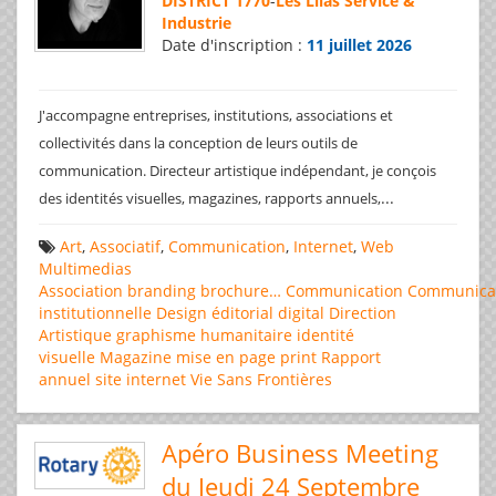
DISTRICT 1770
-
Les Lilas Service &
Industrie
Date d'inscription :
11 juillet 2026
J'accompagne entreprises, institutions, associations et
collectivités dans la conception de leurs outils de
communication. Directeur artistique indépendant, je conçois
...
des identités visuelles, magazines, rapports annuels,
Art
,
Associatif
,
Communication
,
Internet
,
Web
Multimedias
Association
branding
brochure…
Communication
Communica
institutionnelle
Design éditorial
digital
Direction
Artistique
graphisme
humanitaire
identité
visuelle
Magazine
mise en page
print
Rapport
annuel
site internet
Vie Sans Frontières
Apéro Business Meeting
du Jeudi 24 Septembre