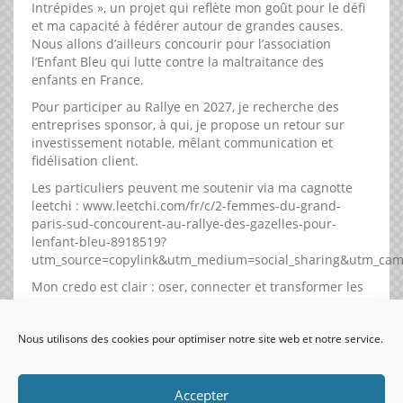
Intrépides », un projet qui reflète mon goût pour le défi
et ma capacité à fédérer autour de grandes causes.
Nous allons d’ailleurs concourir pour l’association
l’Enfant Bleu qui lutte contre la maltraitance des
enfants en France.
Pour participer au Rallye en 2027, je recherche des
entreprises sponsor, à qui, je propose un retour sur
investissement notable, mêlant communication et
fidélisation client.
Les particuliers peuvent me soutenir via ma cagnotte
leetchi : www.leetchi.com/fr/c/2-femmes-du-grand-
paris-sud-concourent-au-rallye-des-gazelles-pour-
lenfant-bleu-8918519?
utm_source=copylink&utm_medium=social_sharing&utm_cam
Mon credo est clair : oser, connecter et transformer les
opportunités en réussites durables.
Nous utilisons des cookies pour optimiser notre site web et notre service.
visiteurs uniques:
Accepter