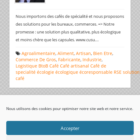
Nous importons des cafés de spécialité et nous proposons
des solutions pour les bureaux, commerces. => Notre
promesse : une solution plus qualitative, plus écologique
...
et moins chère que les capsules. www.cusu
Agroalimentaire
,
Aliment
,
Artisan
,
Bien Etre
,
Commerce De Gros
,
Fabricante
,
Industrie
,
Logistique
BtoB
Café
Café artisanal
Café de
specialité
écologie
écologique
écoresponsable
RSE
solution
café
Page 1 de 1
1
Nous utilisons des cookies pour optimiser notre site web et notre service.
visiteurs uniques:
Accepter