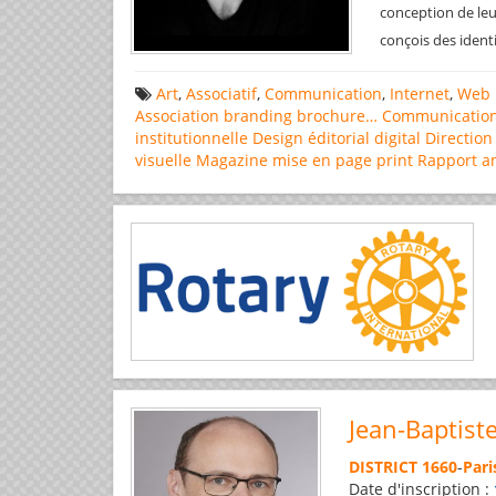
conception de leu
conçois des ident
Art
,
Associatif
,
Communication
,
Internet
,
Web 
Association
branding
brochure…
Communicatio
institutionnelle
Design éditorial
digital
Direction
visuelle
Magazine
mise en page
print
Rapport a
Jean-Baptist
DISTRICT 1660
-
Pari
Date d'inscription :