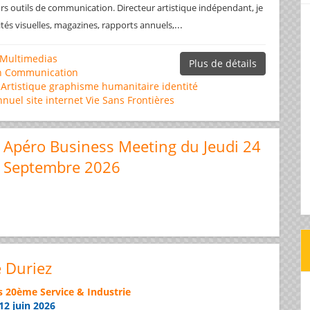
rs outils de communication. Directeur artistique indépendant, je
...
ités visuelles, magazines, rapports annuels,
Multimedias
Plus de détails
n
Communication
 Artistique
graphisme
humanitaire
identité
nnuel
site internet
Vie Sans Frontières
Apéro Business Meeting du Jeudi 24
Septembre 2026
e Duriez
s 20ème Service & Industrie
12 juin 2026