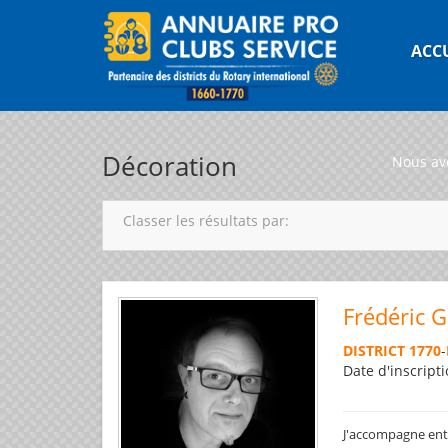
ACC
Décoration
Nous av
Classer les résultats par:
Frédéric 
DISTRICT 1770
-
Date d'inscripti
J'accompagne entre