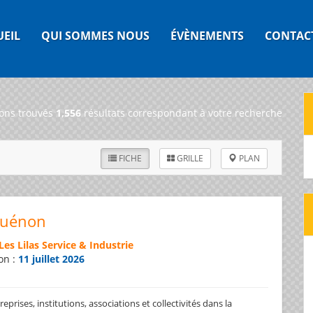
UEIL
QUI SOMMES NOUS
ÉVÈNEMENTS
CONTAC
ons trouvés
1,556
résultats correspondant à votre recherche
FICHE
GRILLE
PLAN
Guénon
Les Lilas Service & Industrie
on :
11 juillet 2026
prises, institutions, associations et collectivités dans la