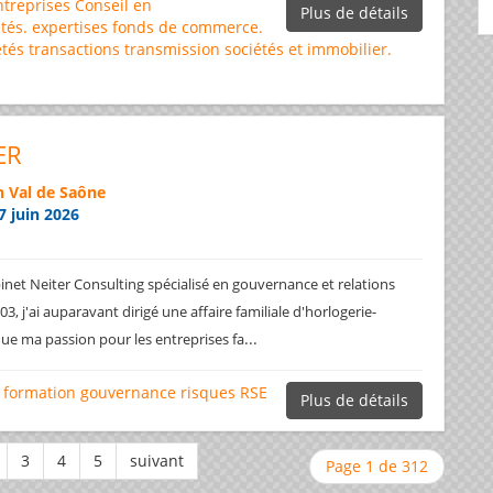
ntreprises
Conseil en
Plus de détails
tés.
expertises
fonds de commerce.
étés
transactions
transmission sociétés et immobilier.
ER
 Val de Saône
7 juin 2026
net Neiter Consulting spécialisé en gouvernance et relations
3, j'ai auparavant dirigé une affaire familiale d'horlogerie-
...
ique ma passion pour les entreprises fa
formation
gouvernance
risques
RSE
Plus de détails
Page 1 de 312