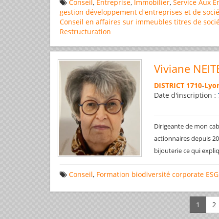
Conseil
,
Entreprise
,
Immobilier
,
Service Aux E
gestion
développement d'entreprises et de socié
Conseil en affaires
sur immeubles
titres de soci
Restructuration
Viviane NEIT
DISTRICT 1710
-
Lyon
Date d'inscription :
Dirigeante de mon cabi
actionnaires depuis 200
bijouterie ce qui expl
Conseil
,
Formation
biodiversité
corporate
ESG