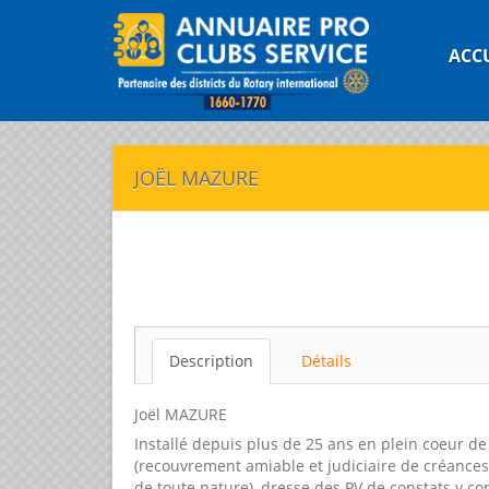
ACC
JOËL MAZURE
Description
Détails
Joël MAZURE
Installé depuis plus de 25 ans en plein coeur de 
(recouvrement amiable et judiciaire de créances,
de toute nature), dresse des PV de constats y c