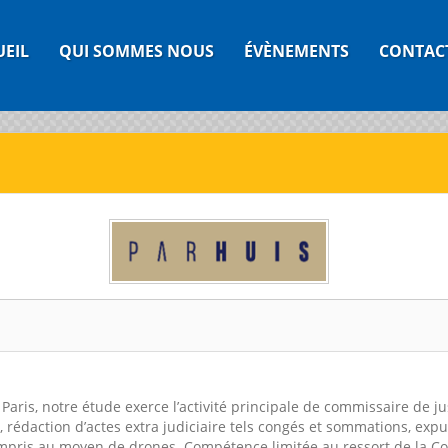
UEIL
QUI SOMMES NOUS
ÉVÈNEMENTS
CONTAC
Paris, notre étude exerce l’activité principale de commissaire de ju
 rédaction d’actes extra judiciaire tels congés et sommations, expul
ompris au moyen de drones. Compétence limitée au ressort de la Co