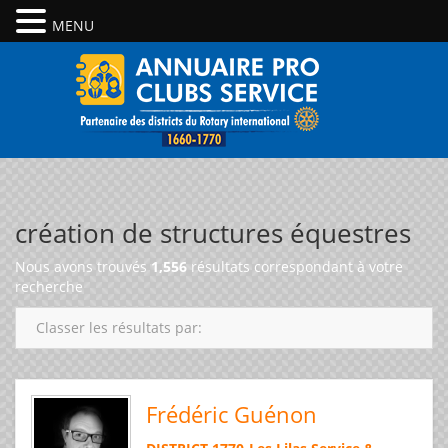
MENU
création de structures équestres
Nous avons trouvés
1,556
résultats correspondant à votre
recherche
Classer les résultats par:
Frédéric Guénon