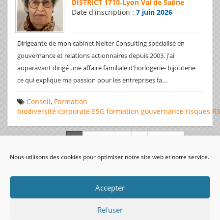
DISTRICT 1710
-
Lyon Val de Saône
Date d'inscription :
7 juin 2026
Dirigeante de mon cabinet Neiter Consulting spécialisé en
gouvernance et relations actionnaires depuis 2003, j'ai
auparavant dirigé une affaire familiale d'horlogerie- bijouterie
...
ce qui explique ma passion pour les entreprises fa
Conseil
,
Formation
biodiversité
corporate
ESG
formation
gouvernance
risques
R
Page 1 de 312
Nous utilisons des cookies pour optimiser notre site web et notre service.
visiteurs uniques:
Accepter
Refuser