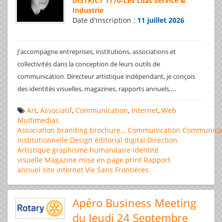
DISTRICT 1770
-
Les Lilas Service &
Industrie
Date d'inscription :
11 juillet 2026
J'accompagne entreprises, institutions, associations et
collectivités dans la conception de leurs outils de
communication. Directeur artistique indépendant, je conçois
...
des identités visuelles, magazines, rapports annuels,
Art
,
Associatif
,
Communication
,
Internet
,
Web
Multimedias
Association
branding
brochure…
Communication
Communica
institutionnelle
Design éditorial
digital
Direction
Artistique
graphisme
humanitaire
identité
visuelle
Magazine
mise en page
print
Rapport
annuel
site internet
Vie Sans Frontières
Apéro Business Meeting
du Jeudi 24 Septembre