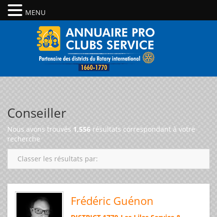
MENU
Conseiller
Nous avons trouvés
1,556
résultats correspondant à votre
recherche
Classer les résultats par:
Frédéric Guénon