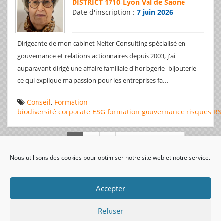
DISTRICT 1710
-
Lyon Val de Saône
Date d'inscription :
7 juin 2026
Dirigeante de mon cabinet Neiter Consulting spécialisé en
gouvernance et relations actionnaires depuis 2003, j'ai
auparavant dirigé une affaire familiale d'horlogerie- bijouterie
...
ce qui explique ma passion pour les entreprises fa
Conseil
,
Formation
biodiversité
corporate
ESG
formation
gouvernance
risques
R
Page 1 de 312
Nous utilisons des cookies pour optimiser notre site web et notre service.
visiteurs uniques:
Accepter
Refuser