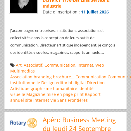
DISTRICT 1770
-
Les Lilas Service &
Industrie
Date d'inscription :
11 juillet 2026
J'accompagne entreprises, institutions, associations et
collectivités dans la conception de leurs outils de
communication. Directeur artistique indépendant, je conçois
...
des identités visuelles, magazines, rapports annuels,
Art
,
Associatif
,
Communication
,
Internet
,
Web
Multimedias
Association
branding
brochure…
Communication
Communica
institutionnelle
Design éditorial
digital
Direction
Artistique
graphisme
humanitaire
identité
visuelle
Magazine
mise en page
print
Rapport
annuel
site internet
Vie Sans Frontières
Apéro Business Meeting
du Jeudi 24 Septembre