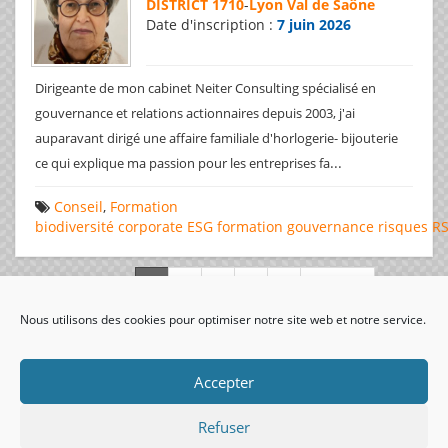
DISTRICT 1710
-
Lyon Val de Saône
Date d'inscription :
7 juin 2026
Dirigeante de mon cabinet Neiter Consulting spécialisé en
gouvernance et relations actionnaires depuis 2003, j'ai
auparavant dirigé une affaire familiale d'horlogerie- bijouterie
...
ce qui explique ma passion pour les entreprises fa
Conseil
,
Formation
biodiversité
corporate
ESG
formation
gouvernance
risques
R
Page 1 de 312
Nous utilisons des cookies pour optimiser notre site web et notre service.
visiteurs uniques:
Accepter
Refuser