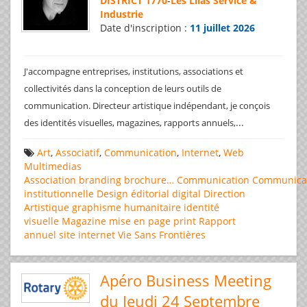
DISTRICT 1770
-
Les Lilas Service &
Industrie
Date d'inscription :
11 juillet 2026
J'accompagne entreprises, institutions, associations et
collectivités dans la conception de leurs outils de
communication. Directeur artistique indépendant, je conçois
...
des identités visuelles, magazines, rapports annuels,
Art
,
Associatif
,
Communication
,
Internet
,
Web
Multimedias
Association
branding
brochure…
Communication
Communica
institutionnelle
Design éditorial
digital
Direction
Artistique
graphisme
humanitaire
identité
visuelle
Magazine
mise en page
print
Rapport
annuel
site internet
Vie Sans Frontières
Apéro Business Meeting
du Jeudi 24 Septembre