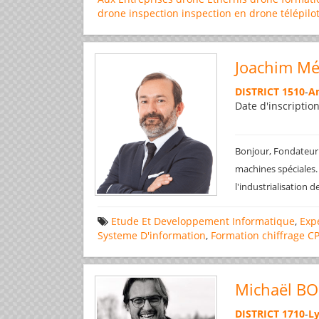
drone
inspection
inspection en drone
télépilo
Joachim M
DISTRICT 1510
-
An
Date d'inscriptio
Bonjour, Fondateur 
machines spéciales.
l'industrialisation 
Etude Et Developpement Informatique
,
Exp
Systeme D'information
,
Formation
chiffrage
C
Michaël B
DISTRICT 1710
-
L