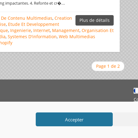
...
g impactantes. 4. Refonte et cr�
 De Contenu Multimedias
,
Creation
Plus de détails
ise
,
Etude Et Developpement
ique
,
Ingenierie
,
Internet
,
Management
,
Organisation Et
dia
,
Systemes D'information
,
Web Multimedias
hopify
Page 1 de 2
C
M
Accepter