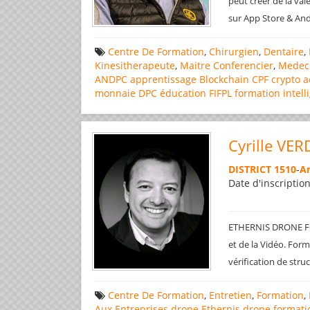
peut créer de la va
sur App Store & And
Centre De Formation
,
Chirurgien
,
Dentaire
,
Kinesitherapeute
,
Maitre Conferencier
,
Medec
ANDPC
apprentissage
Blockchain
CPF
crypto a
monnaie
DPC
éducation
FIFPL
formation
intell
Cyrille VER
DISTRICT 1510
-
An
Date d'inscriptio
ETHERNIS DRONE FO
et de la Vidéo. Form
vérification de str
Centre De Formation
,
Entretien
,
Formation
,
Aux Entreprises
drone
Ethernis drone
formati