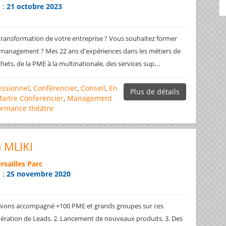
n :
21 octobre 2023
transformation de votre entreprise ? Vous souhaitez former
 management ? Mes 22 ans d'expériences dans les métiers de
...
chets, de la PME à la multinationale, des services sup
essionnel
,
Conférencier
,
Conseil
,
En
Plus de détails
aitre Conferencier
,
Management
ormance
théâtre
 MLIKI
rsailles Parc
n :
25 novembre 2020
avons accompagné +100 PME et grands groupes sur ces
ération de Leads. 2. Lancement de nouveaux produits. 3. Des