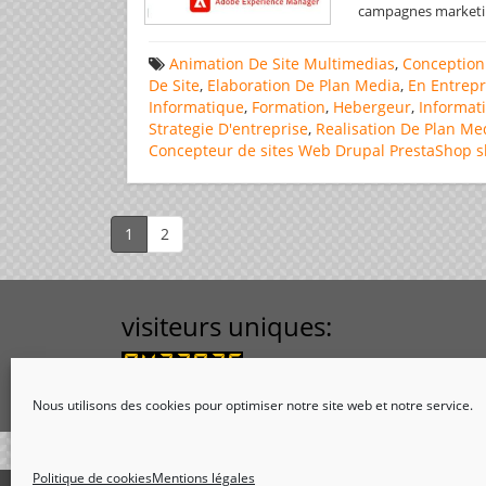
campagnes marketin
Animation De Site Multimedias
,
Conception
De Site
,
Elaboration De Plan Media
,
En Entrepr
Informatique
,
Formation
,
Hebergeur
,
Informat
Strategie D'entreprise
,
Realisation De Plan Me
Concepteur de sites Web
Drupal
PrestaShop
s
1
2
visiteurs uniques:
Nous utilisons des cookies pour optimiser notre site web et notre service.
Politique de cookies
Mentions légales