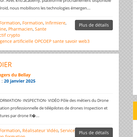
leur. Avec kno.academy, plateforme prochainement disponible
...
roid, nous mobilisons les technologies émergen
Formation
,
Formation
,
Infirmiere
,
Plus de détails
ine
,
Pharmacien
,
Sante
ctif
crypto
igence artificielle
OPCOEP
sante
savoir
web3
DIER
gers du Bellay
n :
20 janvier 2025
RMATION- INSPECTION- VIDÉO Pôle des métiers du Drone
ation professionnelle de télépilotes de drones Inspection et
...
uctures par drone R�
Formation
,
Réalisateur Vidéo
,
Service
Plus de détails
on
formation