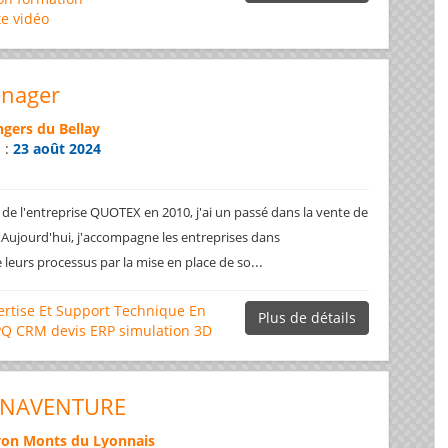
te
vidéo
énager
gers du Bellay
n :
23 août 2024
de l'entreprise QUOTEX en 2010, j'ai un passé dans la vente de
 Aujourd'hui, j'accompagne les entreprises dans
...
de leurs processus par la mise en place de so
ertise Et Support Technique En
Plus de détails
PQ
CRM
devis
ERP
simulation 3D
ONAVENTURE
yon Monts du Lyonnais