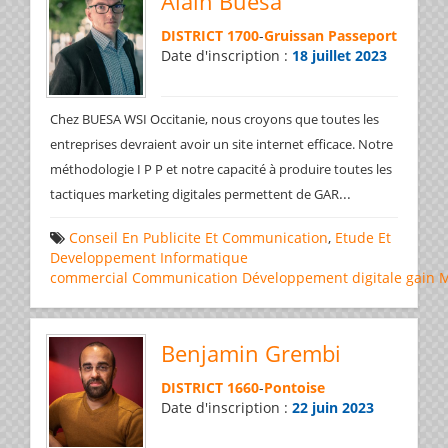
Alain Buesa
DISTRICT 1700
-
Gruissan Passeport
Date d'inscription :
18 juillet 2023
Chez BUESA WSI Occitanie, nous croyons que toutes les
entreprises devraient avoir un site internet efficace. Notre
méthodologie I P P et notre capacité à produire toutes les
...
tactiques marketing digitales permettent de GAR
Conseil En Publicite Et Communication
,
Etude Et
Developpement Informatique
commercial
Communication
Développement
digitale
gain
M
Benjamin Grembi
DISTRICT 1660
-
Pontoise
Date d'inscription :
22 juin 2023