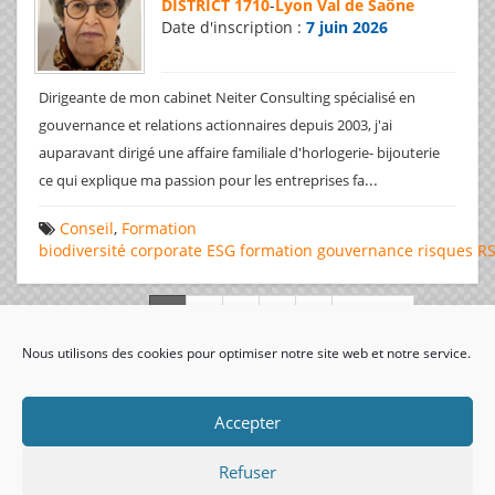
DISTRICT 1710
-
Lyon Val de Saône
Date d'inscription :
7 juin 2026
Dirigeante de mon cabinet Neiter Consulting spécialisé en
gouvernance et relations actionnaires depuis 2003, j'ai
auparavant dirigé une affaire familiale d'horlogerie- bijouterie
...
ce qui explique ma passion pour les entreprises fa
Conseil
,
Formation
biodiversité
corporate
ESG
formation
gouvernance
risques
R
Page 1 de 312
Nous utilisons des cookies pour optimiser notre site web et notre service.
visiteurs uniques:
Accepter
Refuser