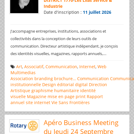
DISTRICT 1770
-
Les Lilas Service &
Industrie
Date d'inscription :
11 juillet 2026
J'accompagne entreprises, institutions, associations et
collectivités dans la conception de leurs outils de
communication. Directeur artistique indépendant, je conçois
...
des identités visuelles, magazines, rapports annuels,
Art
,
Associatif
,
Communication
,
Internet
,
Web
Multimedias
Association
branding
brochure…
Communication
Communica
institutionnelle
Design éditorial
digital
Direction
Artistique
graphisme
humanitaire
identité
visuelle
Magazine
mise en page
print
Rapport
annuel
site internet
Vie Sans Frontières
Apéro Business Meeting
du Jeudi 24 Septembre