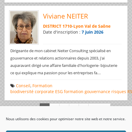
Viviane NEITER
DISTRICT 1710
-
Lyon Val de Saône
Date d'inscription :
7 juin 2026
Dirigeante de mon cabinet Neiter Consulting spécialisé en
gouvernance et relations actionnaires depuis 2003, j'ai
auparavant dirigé une affaire familiale d'horlogerie- bijouterie
...
ce qui explique ma passion pour les entreprises fa
Conseil
,
Formation
biodiversité
corporate
ESG
formation
gouvernance
risques
R
Page 1 de 312
Nous utilisons des cookies pour optimiser notre site web et notre service.