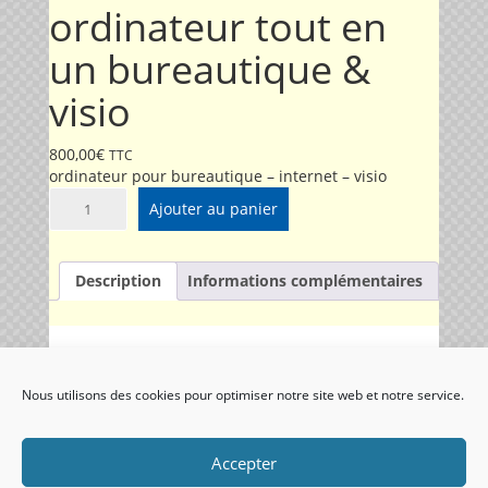
ordinateur tout en
un bureautique &
visio
800,00
€
TTC
ordinateur pour bureautique – internet – visio
R
Ajouter au panier
e
c
h
Description
Informations complémentaires
e
r
c
h
Description
e
r
Nous utilisons des cookies pour optimiser notre site web et notre service.
ordinateur tout en un pour une utilisation
p
bureautique
– internet – visio (webcam, micro,
a
enceintes)
r
Accepter
antivirus, suite bureautique installés et configurés
m