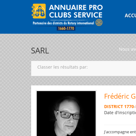
ACC
SARL
Nous av
Classer les résultats par:
Frédéric 
DISTRICT 1770
-
Date d'inscripti
J'accompagne entre