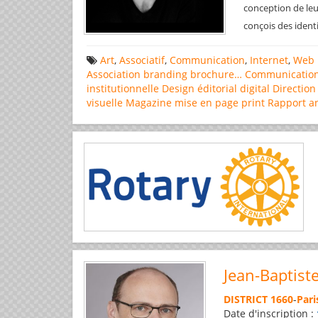
conception de leu
conçois des ident
Art
,
Associatif
,
Communication
,
Internet
,
Web 
Association
branding
brochure…
Communicatio
institutionnelle
Design éditorial
digital
Direction
visuelle
Magazine
mise en page
print
Rapport a
Jean-Baptist
DISTRICT 1660
-
Pari
Date d'inscription :