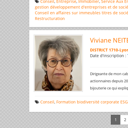
Conseil
,
Entreprise
,
Immobilier
,
Service Aux E
gestion
développement d'entreprises et de socié
Conseil en affaires
sur immeubles
titres de soci
Restructuration
Viviane NEIT
DISTRICT 1710
-
Lyon
Date d'inscription :
Dirigeante de mon cabi
actionnaires depuis 200
bijouterie ce qui expl
Conseil
,
Formation
biodiversité
corporate
ESG