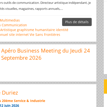
rs outils de communication. Directeur artistique indépendant, je
...
ités visuelles, magazines, rapports annuels,
Multimedias
Plus de détails
n
Communication
 Artistique
graphisme
humanitaire
identité
nnuel
site internet
Vie Sans Frontières
Apéro Business Meeting du Jeudi 24
Septembre 2026
e Duriez
s 20ème Service & Industrie
12 juin 2026