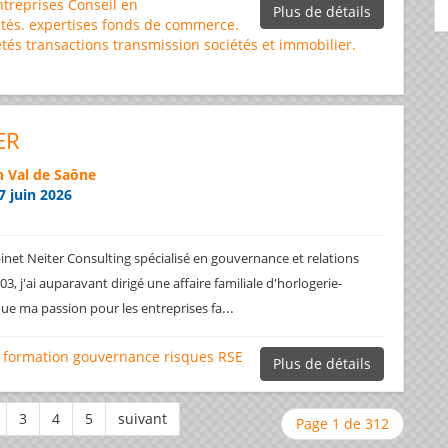
ntreprises
Conseil en
Plus de détails
tés.
expertises
fonds de commerce.
étés
transactions
transmission sociétés et immobilier.
ER
 Val de Saône
7 juin 2026
net Neiter Consulting spécialisé en gouvernance et relations
3, j'ai auparavant dirigé une affaire familiale d'horlogerie-
...
ique ma passion pour les entreprises fa
formation
gouvernance
risques
RSE
Plus de détails
Page 1 de 312