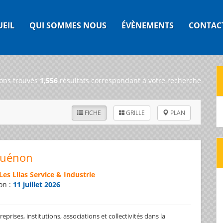
UEIL
QUI SOMMES NOUS
ÉVÈNEMENTS
CONTAC
ons trouvés
1,556
résultats correspondant à votre recherche
FICHE
GRILLE
PLAN
Guénon
Les Lilas Service & Industrie
on :
11 juillet 2026
prises, institutions, associations et collectivités dans la