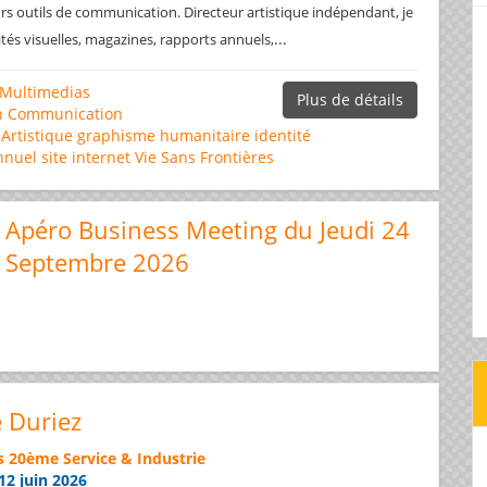
rs outils de communication. Directeur artistique indépendant, je
...
ités visuelles, magazines, rapports annuels,
Multimedias
Plus de détails
n
Communication
 Artistique
graphisme
humanitaire
identité
nnuel
site internet
Vie Sans Frontières
Apéro Business Meeting du Jeudi 24
Septembre 2026
e Duriez
s 20ème Service & Industrie
12 juin 2026