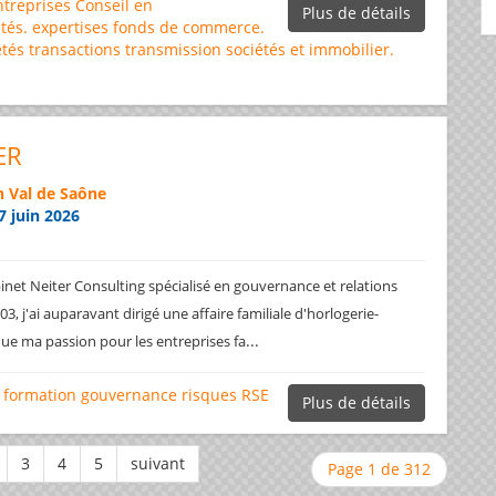
ntreprises
Conseil en
Plus de détails
tés.
expertises
fonds de commerce.
étés
transactions
transmission sociétés et immobilier.
ER
 Val de Saône
7 juin 2026
net Neiter Consulting spécialisé en gouvernance et relations
3, j'ai auparavant dirigé une affaire familiale d'horlogerie-
...
ique ma passion pour les entreprises fa
formation
gouvernance
risques
RSE
Plus de détails
Page 1 de 312