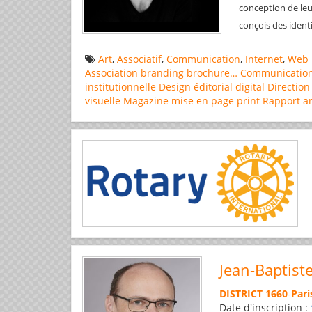
conception de leu
conçois des ident
Art
,
Associatif
,
Communication
,
Internet
,
Web 
Association
branding
brochure…
Communicatio
institutionnelle
Design éditorial
digital
Direction
visuelle
Magazine
mise en page
print
Rapport a
Jean-Baptist
DISTRICT 1660
-
Pari
Date d'inscription :