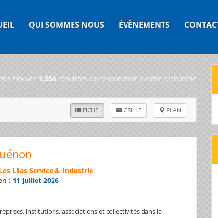
UEIL
QUI SOMMES NOUS
ÉVÈNEMENTS
CONTAC
ons trouvés
1,556
résultats correspondant à votre recherche
FICHE
GRILLE
PLAN
Guénon
Les Lilas Service & Industrie
on :
11 juillet 2026
prises, institutions, associations et collectivités dans la