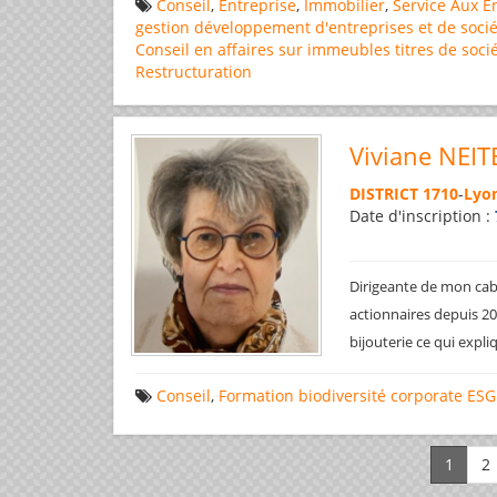
Conseil
,
Entreprise
,
Immobilier
,
Service Aux E
gestion
développement d'entreprises et de socié
Conseil en affaires
sur immeubles
titres de soci
Restructuration
Viviane NEIT
DISTRICT 1710
-
Lyon
Date d'inscription :
Dirigeante de mon cabi
actionnaires depuis 200
bijouterie ce qui expl
Conseil
,
Formation
biodiversité
corporate
ESG