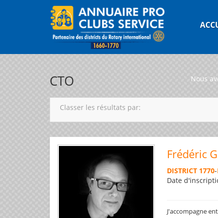
ACC
CTO
Nous av
Classer les résultats par:
Frédéric 
DISTRICT 1770
-
Date d'inscripti
J'accompagne entre