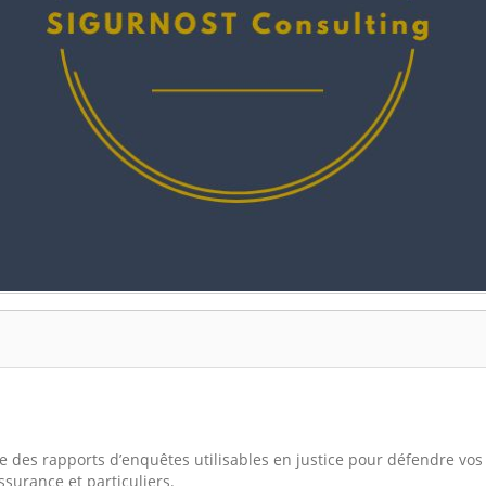
ge des rapports d’enquêtes utilisables en justice pour défendre vos 
ssurance et particuliers.