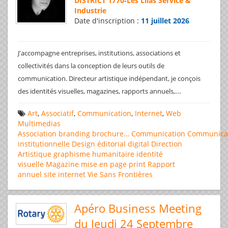
DISTRICT 1770
-
Les Lilas Service &
Industrie
Date d'inscription :
11 juillet 2026
J'accompagne entreprises, institutions, associations et
collectivités dans la conception de leurs outils de
communication. Directeur artistique indépendant, je conçois
...
des identités visuelles, magazines, rapports annuels,
Art
,
Associatif
,
Communication
,
Internet
,
Web
Multimedias
Association
branding
brochure…
Communication
Communica
institutionnelle
Design éditorial
digital
Direction
Artistique
graphisme
humanitaire
identité
visuelle
Magazine
mise en page
print
Rapport
annuel
site internet
Vie Sans Frontières
Apéro Business Meeting
du Jeudi 24 Septembre