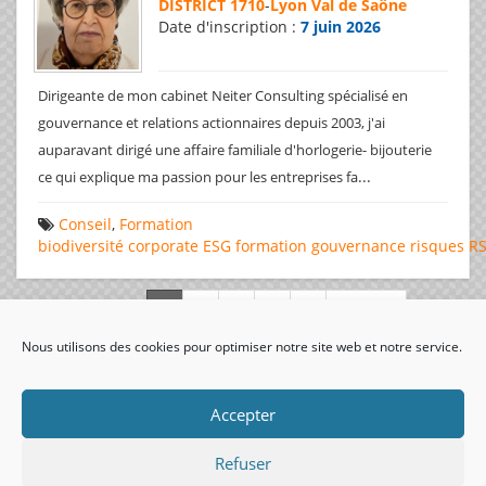
DISTRICT 1710
-
Lyon Val de Saône
Date d'inscription :
7 juin 2026
Dirigeante de mon cabinet Neiter Consulting spécialisé en
gouvernance et relations actionnaires depuis 2003, j'ai
auparavant dirigé une affaire familiale d'horlogerie- bijouterie
...
ce qui explique ma passion pour les entreprises fa
Conseil
,
Formation
biodiversité
corporate
ESG
formation
gouvernance
risques
R
Page 1 de 312
Nous utilisons des cookies pour optimiser notre site web et notre service.
visiteurs uniques:
Accepter
Refuser