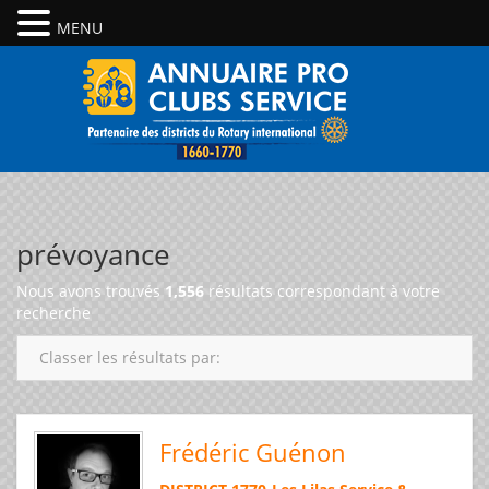
MENU
prévoyance
Nous avons trouvés
1,556
résultats correspondant à votre
recherche
Classer les résultats par:
Frédéric Guénon