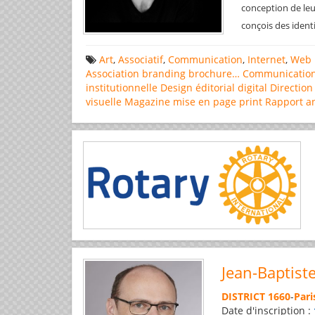
conception de leu
conçois des ident
Art
,
Associatif
,
Communication
,
Internet
,
Web 
Association
branding
brochure…
Communicatio
institutionnelle
Design éditorial
digital
Direction
visuelle
Magazine
mise en page
print
Rapport a
Jean-Baptist
DISTRICT 1660
-
Pari
Date d'inscription :