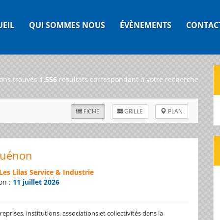
UEIL
QUI SOMMES NOUS
ÉVÈNEMENTS
CONTAC
ons trouvés
1,556
résultats correspondant à votre recherche
FICHE
GRILLE
PLAN
Guénon
Les Lilas Service & Industrie
on :
11 juillet 2026
prises, institutions, associations et collectivités dans la