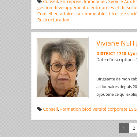
Conseil
,
Entreprise
,
Immobilier
,
Service Aux E
gestion
développement d'entreprises et de socié
Conseil en affaires
sur immeubles
titres de soci
Restructuration
Viviane NEIT
DISTRICT 1710
-
Lyon
Date d'inscription :
Dirigeante de mon cabi
actionnaires depuis 200
bijouterie ce qui expl
Conseil
,
Formation
biodiversité
corporate
ESG