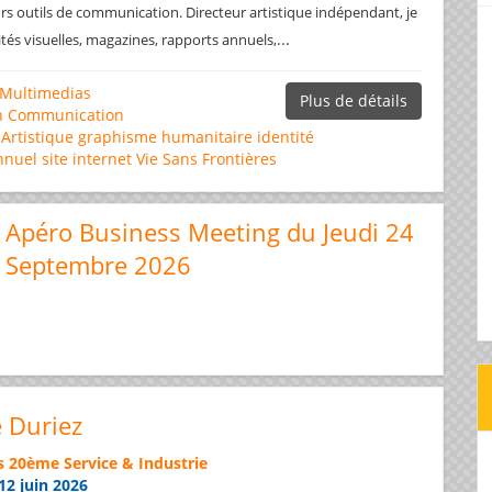
rs outils de communication. Directeur artistique indépendant, je
...
ités visuelles, magazines, rapports annuels,
Multimedias
Plus de détails
n
Communication
 Artistique
graphisme
humanitaire
identité
nnuel
site internet
Vie Sans Frontières
Apéro Business Meeting du Jeudi 24
Septembre 2026
e Duriez
s 20ème Service & Industrie
12 juin 2026