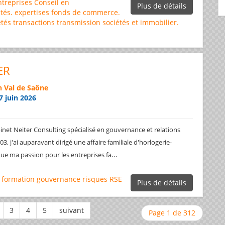
ntreprises
Conseil en
Plus de détails
tés.
expertises
fonds de commerce.
étés
transactions
transmission sociétés et immobilier.
ER
 Val de Saône
7 juin 2026
net Neiter Consulting spécialisé en gouvernance et relations
3, j'ai auparavant dirigé une affaire familiale d'horlogerie-
...
ique ma passion pour les entreprises fa
formation
gouvernance
risques
RSE
Plus de détails
Page 1 de 312