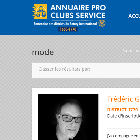
ACC
mode
Nous av
Classer les résultats par:
Frédéric 
DISTRICT 1770
-
Date d'inscripti
J'accompagne entre