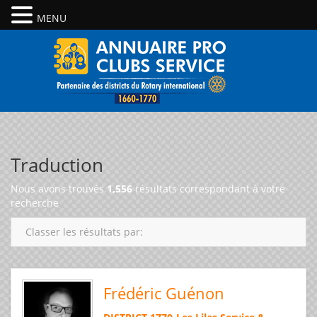
MENU
Traduction
Nous avons trouvés
1,556
résultats correspondant à votre
recherche
Classer les résultats par:
Frédéric Guénon