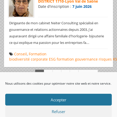
DISTRICT 1710
-
Lyon Val de Saône
Date d'inscription :
7 juin 2026
Dirigeante de mon cabinet Neiter Consulting spécialisé en
gouvernance et relations actionnaires depuis 2003, j'ai
auparavant dirigé une affaire familiale d'horlogerie- bijouterie
...
ce qui explique ma passion pour les entreprises fa
Conseil
,
Formation
biodiversité
corporate
ESG
formation
gouvernance
risques
R
Page 1 de 312
Nous utilisons des cookies pour optimiser notre site web et notre service.
visiteurs uniques:
Accepter
Refuser