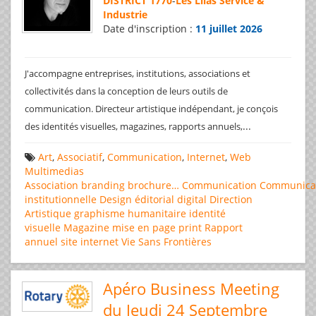
DISTRICT 1770
-
Les Lilas Service &
Industrie
Date d'inscription :
11 juillet 2026
J'accompagne entreprises, institutions, associations et
collectivités dans la conception de leurs outils de
communication. Directeur artistique indépendant, je conçois
...
des identités visuelles, magazines, rapports annuels,
Art
,
Associatif
,
Communication
,
Internet
,
Web
Multimedias
Association
branding
brochure…
Communication
Communica
institutionnelle
Design éditorial
digital
Direction
Artistique
graphisme
humanitaire
identité
visuelle
Magazine
mise en page
print
Rapport
annuel
site internet
Vie Sans Frontières
Apéro Business Meeting
du Jeudi 24 Septembre