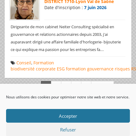
DISTRICT 1710
-
Lyon Val de Saône
Date d'inscription :
7 juin 2026
Dirigeante de mon cabinet Neiter Consulting spécialisé en
gouvernance et relations actionnaires depuis 2003, j'ai
auparavant dirigé une affaire familiale d'horlogerie- bijouterie
...
ce qui explique ma passion pour les entreprises fa
Conseil
,
Formation
biodiversité
corporate
ESG
formation
gouvernance
risques
R
Page 1 de 312
Nous utilisons des cookies pour optimiser notre site web et notre service.
visiteurs uniques:
Accepter
Refuser