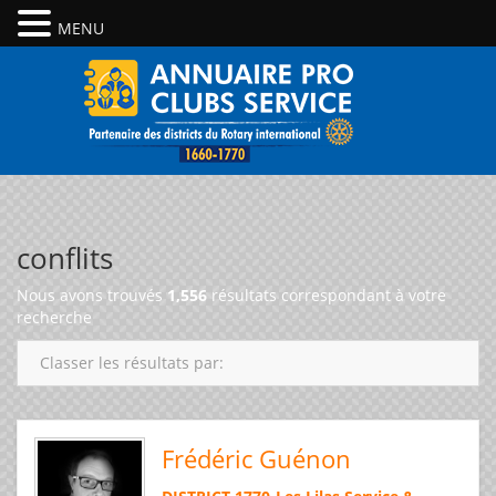
MENU
conflits
Nous avons trouvés
1,556
résultats correspondant à votre
recherche
Classer les résultats par:
Frédéric Guénon