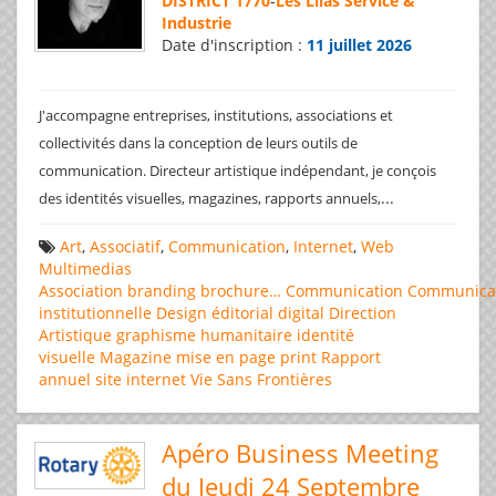
DISTRICT 1770
-
Les Lilas Service &
Industrie
Date d'inscription :
11 juillet 2026
J'accompagne entreprises, institutions, associations et
collectivités dans la conception de leurs outils de
communication. Directeur artistique indépendant, je conçois
...
des identités visuelles, magazines, rapports annuels,
Art
,
Associatif
,
Communication
,
Internet
,
Web
Multimedias
Association
branding
brochure…
Communication
Communica
institutionnelle
Design éditorial
digital
Direction
Artistique
graphisme
humanitaire
identité
visuelle
Magazine
mise en page
print
Rapport
annuel
site internet
Vie Sans Frontières
Apéro Business Meeting
du Jeudi 24 Septembre