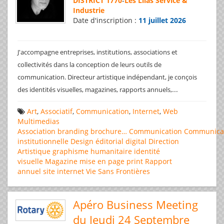
DISTRICT 1770
-
Les Lilas Service &
Industrie
Date d'inscription :
11 juillet 2026
J'accompagne entreprises, institutions, associations et
collectivités dans la conception de leurs outils de
communication. Directeur artistique indépendant, je conçois
...
des identités visuelles, magazines, rapports annuels,
Art
,
Associatif
,
Communication
,
Internet
,
Web
Multimedias
Association
branding
brochure…
Communication
Communica
institutionnelle
Design éditorial
digital
Direction
Artistique
graphisme
humanitaire
identité
visuelle
Magazine
mise en page
print
Rapport
annuel
site internet
Vie Sans Frontières
Apéro Business Meeting
du Jeudi 24 Septembre