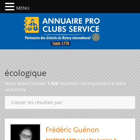
MENU
écologique
Nous avons trouvés
1,556
résultats correspondant à votre
recherche
Classer les résultats par:
Frédéric Guénon