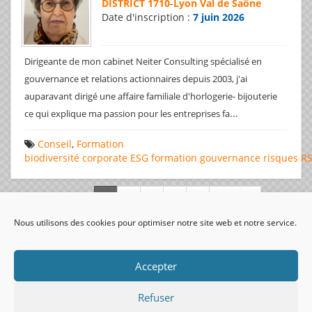
DISTRICT 1710
-
Lyon Val de Saône
Date d'inscription :
7 juin 2026
Dirigeante de mon cabinet Neiter Consulting spécialisé en
gouvernance et relations actionnaires depuis 2003, j'ai
auparavant dirigé une affaire familiale d'horlogerie- bijouterie
...
ce qui explique ma passion pour les entreprises fa
Conseil
,
Formation
biodiversité
corporate
ESG
formation
gouvernance
risques
R
Page 1 de 312
Nous utilisons des cookies pour optimiser notre site web et notre service.
visiteurs uniques:
Accepter
Refuser