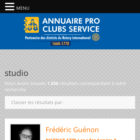
MENU
studio
Nous avons trouvés
1,556
résultats correspondant à votre
recherche
Classer les résultats par:
Frédéric Guénon