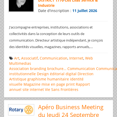
DISTRICT 1770
-
Les Lilas Service &
Industrie
Date d'inscription :
11 juillet 2026
J'accompagne entreprises, institutions, associations et
collectivités dans la conception de leurs outils de
communication. Directeur artistique indépendant, je conçois
...
des identités visuelles, magazines, rapports annuels,
Art
,
Associatif
,
Communication
,
Internet
,
Web
Multimedias
Association
branding
brochure…
Communication
Communica
institutionnelle
Design éditorial
digital
Direction
Artistique
graphisme
humanitaire
identité
visuelle
Magazine
mise en page
print
Rapport
annuel
site internet
Vie Sans Frontières
Apéro Business Meeting
du Jeudi 24 Septembre