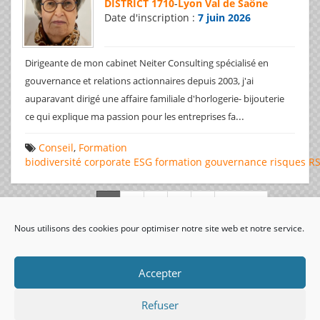
DISTRICT 1710
-
Lyon Val de Saône
Date d'inscription :
7 juin 2026
Dirigeante de mon cabinet Neiter Consulting spécialisé en
gouvernance et relations actionnaires depuis 2003, j'ai
auparavant dirigé une affaire familiale d'horlogerie- bijouterie
...
ce qui explique ma passion pour les entreprises fa
Conseil
,
Formation
biodiversité
corporate
ESG
formation
gouvernance
risques
R
Page 1 de 312
Nous utilisons des cookies pour optimiser notre site web et notre service.
visiteurs uniques:
Accepter
Refuser