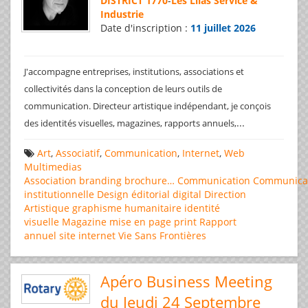
DISTRICT 1770
-
Les Lilas Service &
Industrie
Date d'inscription :
11 juillet 2026
J'accompagne entreprises, institutions, associations et
collectivités dans la conception de leurs outils de
communication. Directeur artistique indépendant, je conçois
...
des identités visuelles, magazines, rapports annuels,
Art
,
Associatif
,
Communication
,
Internet
,
Web
Multimedias
Association
branding
brochure…
Communication
Communica
institutionnelle
Design éditorial
digital
Direction
Artistique
graphisme
humanitaire
identité
visuelle
Magazine
mise en page
print
Rapport
annuel
site internet
Vie Sans Frontières
Apéro Business Meeting
du Jeudi 24 Septembre