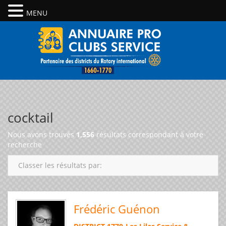
MENU
cocktail
Nous avons trouvés
1,556
résultats correspondant à votre
recherche
Classer les résultats par:
Frédéric Guénon