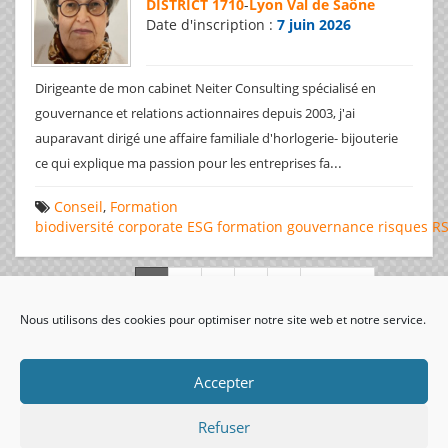
DISTRICT 1710
-
Lyon Val de Saône
Date d'inscription :
7 juin 2026
Dirigeante de mon cabinet Neiter Consulting spécialisé en
gouvernance et relations actionnaires depuis 2003, j'ai
auparavant dirigé une affaire familiale d'horlogerie- bijouterie
...
ce qui explique ma passion pour les entreprises fa
Conseil
,
Formation
biodiversité
corporate
ESG
formation
gouvernance
risques
R
Page 1 de 312
Nous utilisons des cookies pour optimiser notre site web et notre service.
visiteurs uniques:
Accepter
Refuser