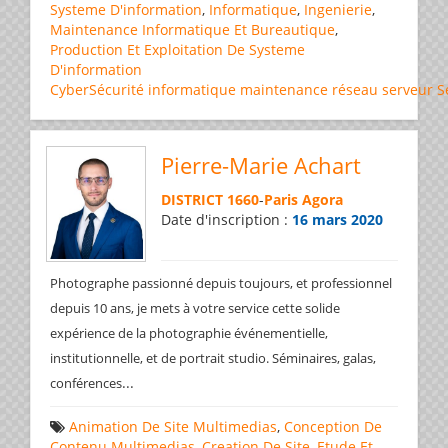
Systeme D'information
,
Informatique
,
Ingenierie
,
Maintenance Informatique Et Bureautique
,
Production Et Exploitation De Systeme
D'information
CyberSécurité
informatique
maintenance
réseau
serveur
S
Pierre-Marie Achart
DISTRICT 1660
-
Paris Agora
Date d'inscription :
16 mars 2020
Photographe passionné depuis toujours, et professionnel
depuis 10 ans, je mets à votre service cette solide
expérience de la photographie événementielle,
institutionnelle, et de portrait studio. Séminaires, galas,
...
conférences
Animation De Site Multimedias
,
Conception De
Contenu Multimedias
,
Creation De Site
,
Etude Et