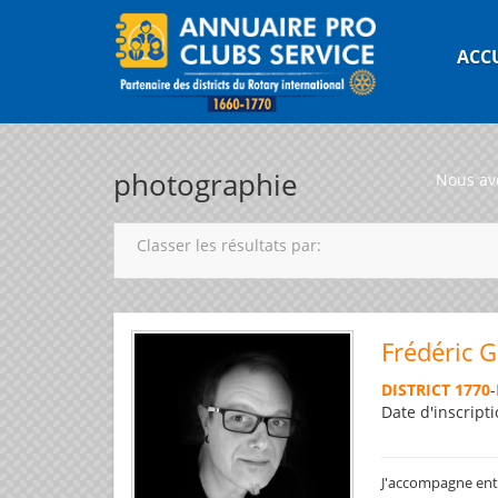
ACC
photographie
Nous av
Classer les résultats par:
Frédéric 
DISTRICT 1770
-
Date d'inscripti
J'accompagne entre