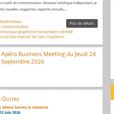
rs outils de communication. Directeur artistique indépendant, je
...
ités visuelles, magazines, rapports annuels,
Multimedias
Plus de détails
n
Communication
 Artistique
graphisme
humanitaire
identité
nnuel
site internet
Vie Sans Frontières
Apéro Business Meeting du Jeudi 24
Septembre 2026
e Duriez
s 20ème Service & Industrie
12 juin 2026