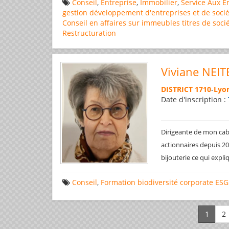
Conseil
,
Entreprise
,
Immobilier
,
Service Aux E
gestion
développement d'entreprises et de socié
Conseil en affaires
sur immeubles
titres de soci
Restructuration
Viviane NEIT
DISTRICT 1710
-
Lyon
Date d'inscription :
Dirigeante de mon cabi
actionnaires depuis 200
bijouterie ce qui expl
Conseil
,
Formation
biodiversité
corporate
ESG