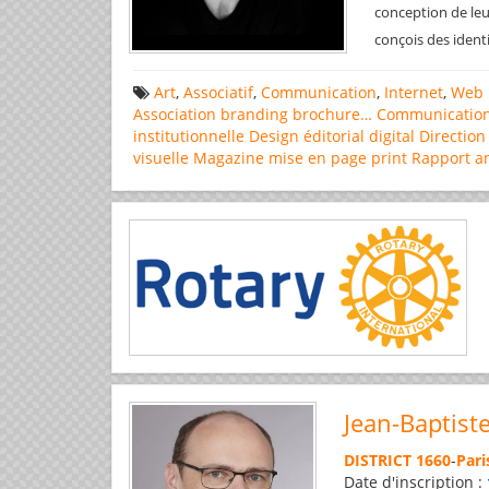
conception de leu
conçois des ident
Art
,
Associatif
,
Communication
,
Internet
,
Web 
Association
branding
brochure…
Communicatio
institutionnelle
Design éditorial
digital
Direction
visuelle
Magazine
mise en page
print
Rapport a
Jean-Baptist
DISTRICT 1660
-
Pari
Date d'inscription :