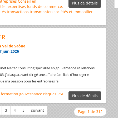
ntreprises
Conseil en
Plus de détails
tés.
expertises
fonds de commerce.
étés
transactions
transmission sociétés et immobilier.
ER
 Val de Saône
7 juin 2026
net Neiter Consulting spécialisé en gouvernance et relations
3, j'ai auparavant dirigé une affaire familiale d'horlogerie-
...
ique ma passion pour les entreprises fa
formation
gouvernance
risques
RSE
Plus de détails
Page 1 de 312