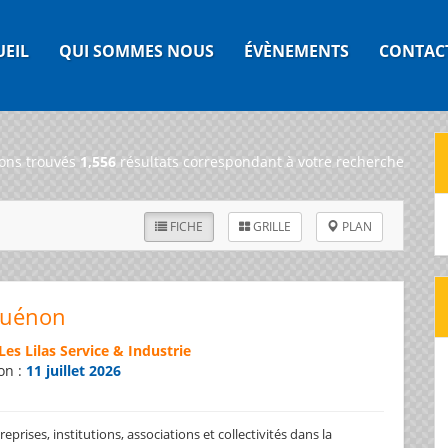
UEIL
QUI SOMMES NOUS
ÉVÈNEMENTS
CONTAC
ons trouvés
1,556
résultats correspondant à votre recherche
FICHE
GRILLE
PLAN
Guénon
Les Lilas Service & Industrie
on :
11 juillet 2026
prises, institutions, associations et collectivités dans la