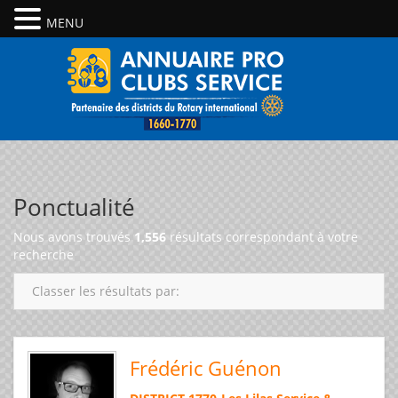
MENU
Ponctualité
Nous avons trouvés
1,556
résultats correspondant à votre
recherche
Classer les résultats par:
Frédéric Guénon