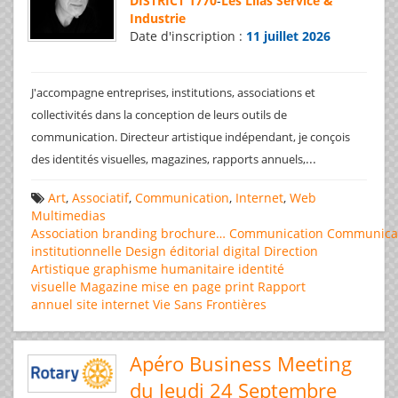
DISTRICT 1770
-
Les Lilas Service &
Industrie
Date d'inscription :
11 juillet 2026
J'accompagne entreprises, institutions, associations et
collectivités dans la conception de leurs outils de
communication. Directeur artistique indépendant, je conçois
...
des identités visuelles, magazines, rapports annuels,
Art
,
Associatif
,
Communication
,
Internet
,
Web
Multimedias
Association
branding
brochure…
Communication
Communica
institutionnelle
Design éditorial
digital
Direction
Artistique
graphisme
humanitaire
identité
visuelle
Magazine
mise en page
print
Rapport
annuel
site internet
Vie Sans Frontières
Apéro Business Meeting
du Jeudi 24 Septembre