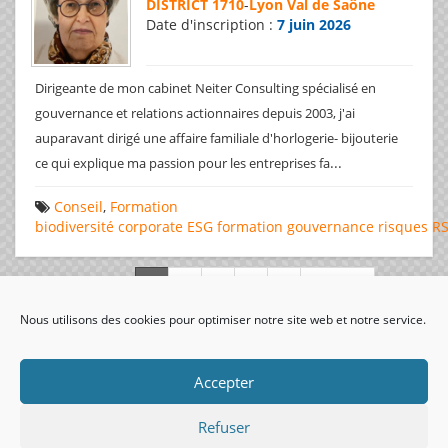
DISTRICT 1710
-
Lyon Val de Saône
Date d'inscription :
7 juin 2026
Dirigeante de mon cabinet Neiter Consulting spécialisé en
gouvernance et relations actionnaires depuis 2003, j'ai
auparavant dirigé une affaire familiale d'horlogerie- bijouterie
...
ce qui explique ma passion pour les entreprises fa
Conseil
,
Formation
biodiversité
corporate
ESG
formation
gouvernance
risques
R
Page 1 de 312
Nous utilisons des cookies pour optimiser notre site web et notre service.
visiteurs uniques:
Accepter
Refuser