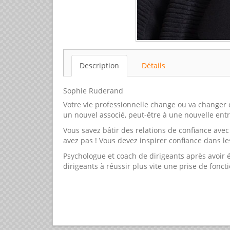
Description
Détails
Sophie Ruderand
Votre vie professionnelle change ou va changer 
un nouvel associé, peut-être à une nouvelle entre
Vous savez bâtir des relations de confiance ave
avez pas ! Vous devez inspirer confiance dans les
Psychologue et coach de dirigeants après avoir é
dirigeants à réussir plus vite une prise de foncti