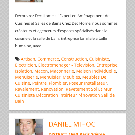
Découvrez Dec Home : L'Expert en Aménagement de
Cuisines et Salles de Bains Chez Dec Home, nous sommes
créateurs et agenceurs d'espaces spécialisés dans la
cuisine et la salle de bain. Entreprise familiale à taille
...
humaine, avec
Artisan
,
Commerce
,
Construction
,
Cuisiniste
,
Electricien
,
Electromenager - Television
,
Entreprise
,
Isolation
,
Macon
,
Maconnerie
,
Maison Individuelle
,
Menuiserie
,
Menuisier
,
Meubles
,
Meubles De
Cuisine
,
Peintre
,
Plombier
,
Poseur Installateur
,
Ravalement
,
Renovation
,
Revetement Sol Et Mur
Cuisiniste
Décoration
Intérieur
rénovation
Sall de
Bain
DANIEL MIHOC
DISTRICT 1660
-
Paris 20ème