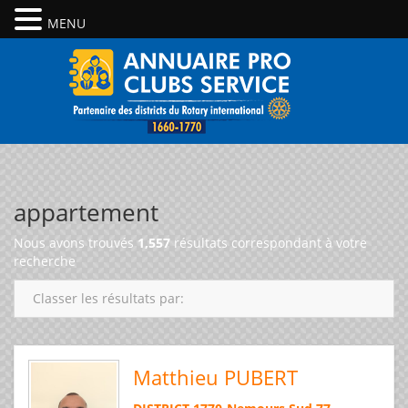
MENU
appartement
Nous avons trouvés
1,557
résultats correspondant à votre
recherche
Classer les résultats par:
Matthieu PUBERT