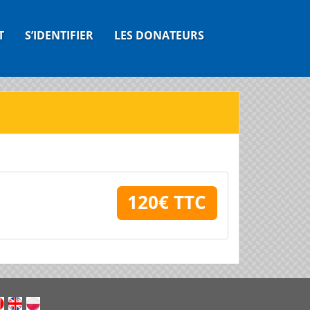
T
S’IDENTIFIER
LES DONATEURS
120€ TTC