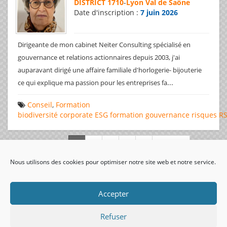
DISTRICT 1710
-
Lyon Val de Saône
Date d'inscription :
7 juin 2026
Dirigeante de mon cabinet Neiter Consulting spécialisé en
gouvernance et relations actionnaires depuis 2003, j'ai
auparavant dirigé une affaire familiale d'horlogerie- bijouterie
...
ce qui explique ma passion pour les entreprises fa
Conseil
,
Formation
biodiversité
corporate
ESG
formation
gouvernance
risques
R
Page 1 de 312
Nous utilisons des cookies pour optimiser notre site web et notre service.
visiteurs uniques:
Accepter
Refuser