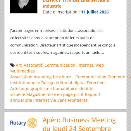
DISTRICT 1770
-
Les Lilas Service &
Industrie
Date d'inscription :
11 juillet 2026
J'accompagne entreprises, institutions, associations et
collectivités dans la conception de leurs outils de
communication. Directeur artistique indépendant, je conçois
...
des identités visuelles, magazines, rapports annuels,
Art
,
Associatif
,
Communication
,
Internet
,
Web
Multimedias
Association
branding
brochure…
Communication
Communica
institutionnelle
Design éditorial
digital
Direction
Artistique
graphisme
humanitaire
identité
visuelle
Magazine
mise en page
print
Rapport
annuel
site internet
Vie Sans Frontières
Apéro Business Meeting
du Jeudi 24 Septembre