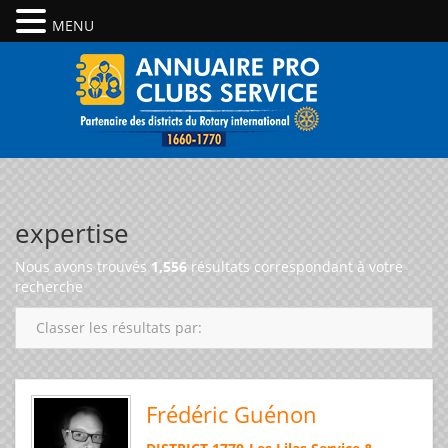
MENU
expertise
Nous avons trouvés
1,556
résultats correspondant à votre
recherche
Classer les résultats par:
Frédéric Guénon