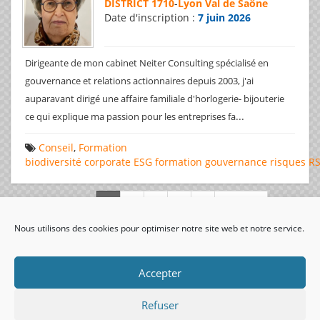
DISTRICT 1710
-
Lyon Val de Saône
Date d'inscription :
7 juin 2026
Dirigeante de mon cabinet Neiter Consulting spécialisé en
gouvernance et relations actionnaires depuis 2003, j'ai
auparavant dirigé une affaire familiale d'horlogerie- bijouterie
...
ce qui explique ma passion pour les entreprises fa
Conseil
,
Formation
biodiversité
corporate
ESG
formation
gouvernance
risques
R
Page 1 de 312
Nous utilisons des cookies pour optimiser notre site web et notre service.
visiteurs uniques:
Accepter
Refuser