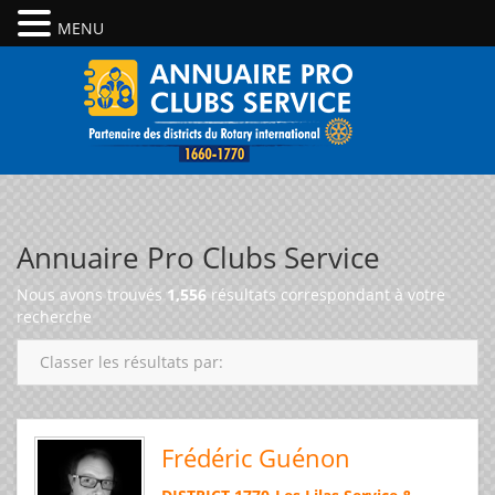
MENU
Annuaire Pro Clubs Service
Nous avons trouvés
1,556
résultats correspondant à votre
recherche
Classer les résultats par:
Frédéric Guénon