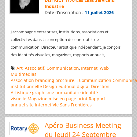
DISTRICT 1770
-
Les Lilas Service &
Industrie
Date d'inscription :
11 juillet 2026
J'accompagne entreprises, institutions, associations et
collectivités dans la conception de leurs outils de
communication. Directeur artistique indépendant, je conçois
...
des identités visuelles, magazines, rapports annuels,
Art
,
Associatif
,
Communication
,
Internet
,
Web
Multimedias
Association
branding
brochure…
Communication
Communica
institutionnelle
Design éditorial
digital
Direction
Artistique
graphisme
humanitaire
identité
visuelle
Magazine
mise en page
print
Rapport
annuel
site internet
Vie Sans Frontières
Apéro Business Meeting
du Jeudi 24 Septembre