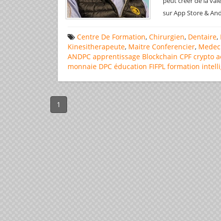
peut créer de la va
sur App Store & And
Centre De Formation
,
Chirurgien
,
Dentaire
,
Kinesitherapeute
,
Maitre Conferencier
,
Medec
ANDPC
apprentissage
Blockchain
CPF
crypto a
monnaie
DPC
éducation
FIFPL
formation
intell
1