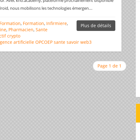
leur. Avec kno.academy, plateforme prochainement disponible
...
roid, nous mobilisons les technologies émergen
Formation
,
Formation
,
Infirmiere
,
Plus de détails
ine
,
Pharmacien
,
Sante
ctif
crypto
igence artificielle
OPCOEP
sante
savoir
web3
Page 1 de 1