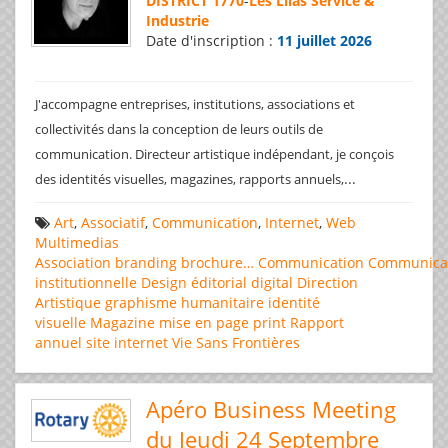
DISTRICT 1770
-
Les Lilas Service &
Industrie
Date d'inscription :
11 juillet 2026
J'accompagne entreprises, institutions, associations et
collectivités dans la conception de leurs outils de
communication. Directeur artistique indépendant, je conçois
...
des identités visuelles, magazines, rapports annuels,
Art
,
Associatif
,
Communication
,
Internet
,
Web
Multimedias
Association
branding
brochure…
Communication
Communica
institutionnelle
Design éditorial
digital
Direction
Artistique
graphisme
humanitaire
identité
visuelle
Magazine
mise en page
print
Rapport
annuel
site internet
Vie Sans Frontières
Apéro Business Meeting
du Jeudi 24 Septembre