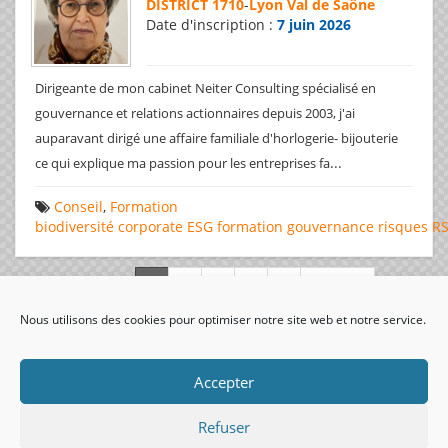
DISTRICT 1710
-
Lyon Val de Saône
Date d'inscription :
7 juin 2026
Dirigeante de mon cabinet Neiter Consulting spécialisé en
gouvernance et relations actionnaires depuis 2003, j'ai
auparavant dirigé une affaire familiale d'horlogerie- bijouterie
...
ce qui explique ma passion pour les entreprises fa
Conseil
,
Formation
biodiversité
corporate
ESG
formation
gouvernance
risques
R
Page 1 de 312
Nous utilisons des cookies pour optimiser notre site web et notre service.
visiteurs uniques:
Accepter
Refuser