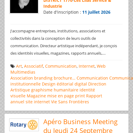
DISTRICT 1770
-
Les Lilas Service &
Industrie
Date d'inscription :
11 juillet 2026
J'accompagne entreprises, institutions, associations et
collectivités dans la conception de leurs outils de
communication. Directeur artistique indépendant, je conçois
...
des identités visuelles, magazines, rapports annuels,
Art
,
Associatif
,
Communication
,
Internet
,
Web
Multimedias
Association
branding
brochure…
Communication
Communica
institutionnelle
Design éditorial
digital
Direction
Artistique
graphisme
humanitaire
identité
visuelle
Magazine
mise en page
print
Rapport
annuel
site internet
Vie Sans Frontières
Apéro Business Meeting
du Jeudi 24 Septembre