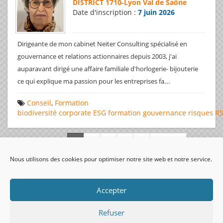
DISTRICT 1710
-
Lyon Val de Saône
Date d'inscription :
7 juin 2026
Dirigeante de mon cabinet Neiter Consulting spécialisé en
gouvernance et relations actionnaires depuis 2003, j'ai
auparavant dirigé une affaire familiale d'horlogerie- bijouterie
...
ce qui explique ma passion pour les entreprises fa
Conseil
,
Formation
biodiversité
corporate
ESG
formation
gouvernance
risques
R
Page 1 de 312
Nous utilisons des cookies pour optimiser notre site web et notre service.
visiteurs uniques:
Accepter
Refuser