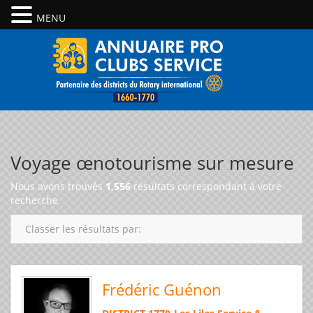
MENU
Voyage œnotourisme sur mesure
Nous avons trouvés
1,556
résultats correspondant à votre
recherche
Classer les résultats par:
Frédéric Guénon