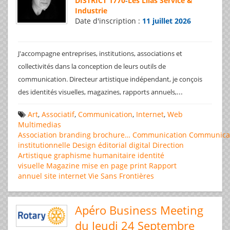
DISTRICT 1770
-
Les Lilas Service &
Industrie
Date d'inscription :
11 juillet 2026
J'accompagne entreprises, institutions, associations et
collectivités dans la conception de leurs outils de
communication. Directeur artistique indépendant, je conçois
...
des identités visuelles, magazines, rapports annuels,
Art
,
Associatif
,
Communication
,
Internet
,
Web
Multimedias
Association
branding
brochure…
Communication
Communica
institutionnelle
Design éditorial
digital
Direction
Artistique
graphisme
humanitaire
identité
visuelle
Magazine
mise en page
print
Rapport
annuel
site internet
Vie Sans Frontières
Apéro Business Meeting
du Jeudi 24 Septembre