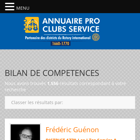
MENU
BILAN DE COMPETENCES
Nous avons trouvés
1,556
résultats correspondant à votre
recherche
Classer les résultats par:
Frédéric Guénon