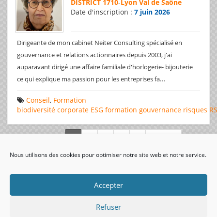
DISTRICT 1710
-
Lyon Val de Saône
Date d'inscription :
7 juin 2026
Dirigeante de mon cabinet Neiter Consulting spécialisé en
gouvernance et relations actionnaires depuis 2003, j'ai
auparavant dirigé une affaire familiale d'horlogerie- bijouterie
...
ce qui explique ma passion pour les entreprises fa
Conseil
,
Formation
biodiversité
corporate
ESG
formation
gouvernance
risques
R
Page 1 de 312
Nous utilisons des cookies pour optimiser notre site web et notre service.
visiteurs uniques:
Accepter
Refuser