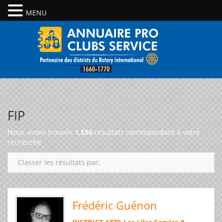
MENU
FIP
Nous avons trouvés
1,556
résultats correspondant à votre
recherche
Classer les résultats par:
Frédéric Guénon