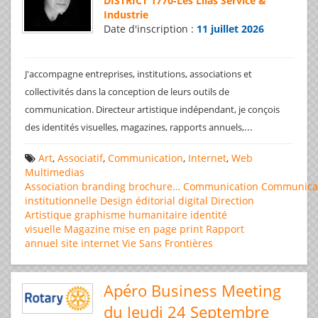
DISTRICT 1770
-
Les Lilas Service &
Industrie
Date d'inscription :
11 juillet 2026
J'accompagne entreprises, institutions, associations et
collectivités dans la conception de leurs outils de
communication. Directeur artistique indépendant, je conçois
...
des identités visuelles, magazines, rapports annuels,
Art
,
Associatif
,
Communication
,
Internet
,
Web
Multimedias
Association
branding
brochure…
Communication
Communica
institutionnelle
Design éditorial
digital
Direction
Artistique
graphisme
humanitaire
identité
visuelle
Magazine
mise en page
print
Rapport
annuel
site internet
Vie Sans Frontières
Apéro Business Meeting
du Jeudi 24 Septembre