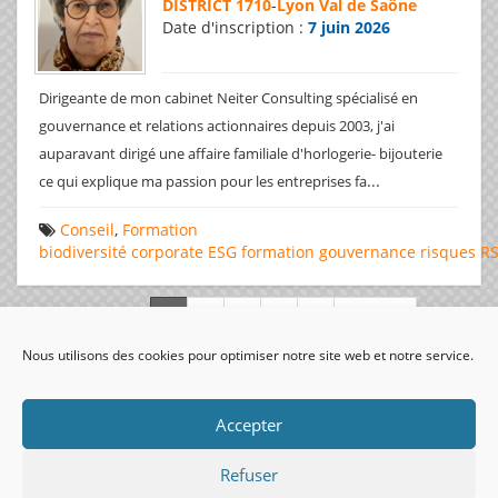
DISTRICT 1710
-
Lyon Val de Saône
Date d'inscription :
7 juin 2026
Dirigeante de mon cabinet Neiter Consulting spécialisé en
gouvernance et relations actionnaires depuis 2003, j'ai
auparavant dirigé une affaire familiale d'horlogerie- bijouterie
...
ce qui explique ma passion pour les entreprises fa
Conseil
,
Formation
biodiversité
corporate
ESG
formation
gouvernance
risques
R
Page 1 de 312
Nous utilisons des cookies pour optimiser notre site web et notre service.
visiteurs uniques:
Accepter
Refuser