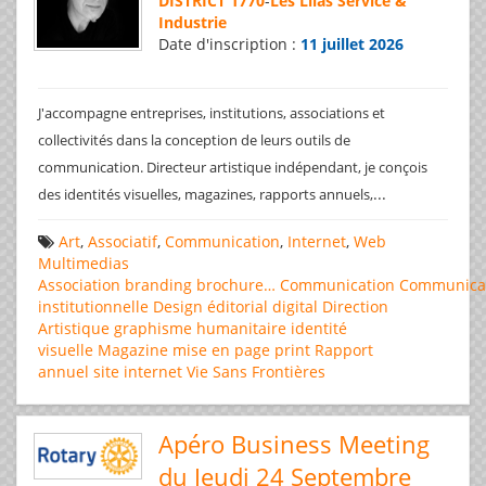
DISTRICT 1770
-
Les Lilas Service &
Industrie
Date d'inscription :
11 juillet 2026
J'accompagne entreprises, institutions, associations et
collectivités dans la conception de leurs outils de
communication. Directeur artistique indépendant, je conçois
...
des identités visuelles, magazines, rapports annuels,
Art
,
Associatif
,
Communication
,
Internet
,
Web
Multimedias
Association
branding
brochure…
Communication
Communica
institutionnelle
Design éditorial
digital
Direction
Artistique
graphisme
humanitaire
identité
visuelle
Magazine
mise en page
print
Rapport
annuel
site internet
Vie Sans Frontières
Apéro Business Meeting
du Jeudi 24 Septembre