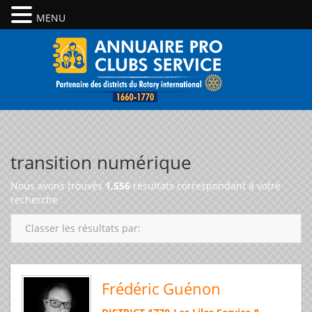
MENU
transition numérique
Nous avons trouvés
1,556
résultats correspondant à votre
recherche
Classer les résultats par:
Frédéric Guénon