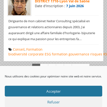
DISTRICT 1710
-
Lyon Val de Saône
Date d'inscription :
7 juin 2026
Dirigeante de mon cabinet Neiter Consulting spécialisé en
gouvernance et relations actionnaires depuis 2003, j'ai
auparavant dirigé une affaire familiale d'horlogerie- bijouterie
...
ce qui explique ma passion pour les entreprises fa
Conseil
,
Formation
biodiversité
corporate
ESG
formation
gouvernance
risques
R
Page 1 de 312
Nous utilisons des cookies pour optimiser notre site web et notre service.
visiteurs uniques:
Accepter
Refuser