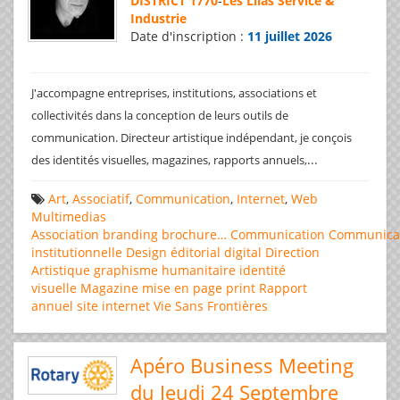
DISTRICT 1770
-
Les Lilas Service &
Industrie
Date d'inscription :
11 juillet 2026
J'accompagne entreprises, institutions, associations et
collectivités dans la conception de leurs outils de
communication. Directeur artistique indépendant, je conçois
...
des identités visuelles, magazines, rapports annuels,
Art
,
Associatif
,
Communication
,
Internet
,
Web
Multimedias
Association
branding
brochure…
Communication
Communica
institutionnelle
Design éditorial
digital
Direction
Artistique
graphisme
humanitaire
identité
visuelle
Magazine
mise en page
print
Rapport
annuel
site internet
Vie Sans Frontières
Apéro Business Meeting
du Jeudi 24 Septembre