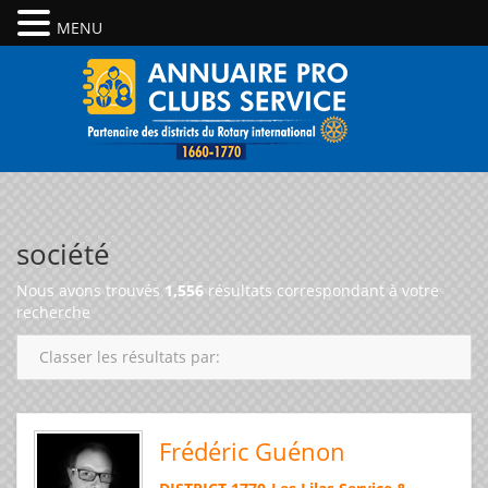
MENU
société
Nous avons trouvés
1,556
résultats correspondant à votre
recherche
Classer les résultats par:
Frédéric Guénon