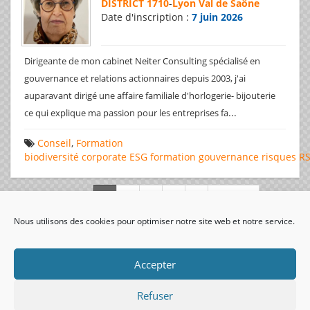
DISTRICT 1710
-
Lyon Val de Saône
Date d'inscription :
7 juin 2026
Dirigeante de mon cabinet Neiter Consulting spécialisé en
gouvernance et relations actionnaires depuis 2003, j'ai
auparavant dirigé une affaire familiale d'horlogerie- bijouterie
...
ce qui explique ma passion pour les entreprises fa
Conseil
,
Formation
biodiversité
corporate
ESG
formation
gouvernance
risques
R
Page 1 de 312
Nous utilisons des cookies pour optimiser notre site web et notre service.
visiteurs uniques:
Accepter
Refuser