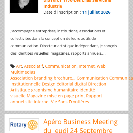
DISTRICT 1770
-
Les Lilas Service &
Industrie
Date d'inscription :
11 juillet 2026
J'accompagne entreprises, institutions, associations et
collectivités dans la conception de leurs outils de
communication. Directeur artistique indépendant, je conçois
...
des identités visuelles, magazines, rapports annuels,
Art
,
Associatif
,
Communication
,
Internet
,
Web
Multimedias
Association
branding
brochure…
Communication
Communica
institutionnelle
Design éditorial
digital
Direction
Artistique
graphisme
humanitaire
identité
visuelle
Magazine
mise en page
print
Rapport
annuel
site internet
Vie Sans Frontières
Apéro Business Meeting
du Jeudi 24 Septembre