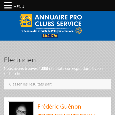
MENU
Electricien
Nous avons trouvés
1,556
résultats correspondant à votre
recherche
Classer les résultats par:
Frédéric Guénon