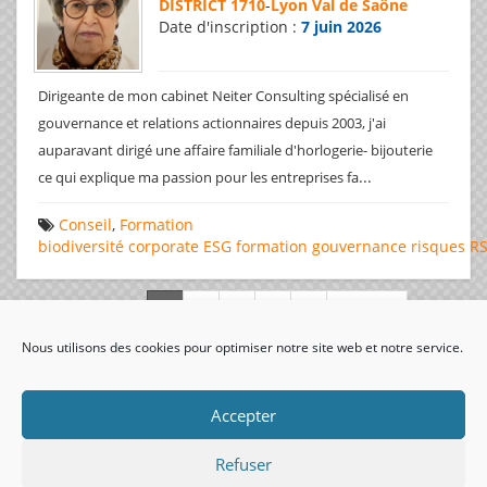
DISTRICT 1710
-
Lyon Val de Saône
Date d'inscription :
7 juin 2026
Dirigeante de mon cabinet Neiter Consulting spécialisé en
gouvernance et relations actionnaires depuis 2003, j'ai
auparavant dirigé une affaire familiale d'horlogerie- bijouterie
...
ce qui explique ma passion pour les entreprises fa
Conseil
,
Formation
biodiversité
corporate
ESG
formation
gouvernance
risques
R
Page 1 de 312
Nous utilisons des cookies pour optimiser notre site web et notre service.
visiteurs uniques:
Accepter
Refuser