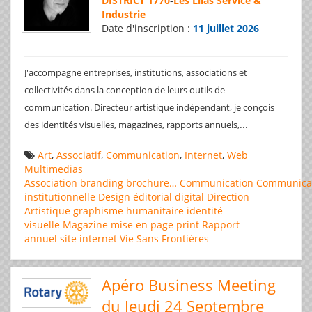
DISTRICT 1770
-
Les Lilas Service &
Industrie
Date d'inscription :
11 juillet 2026
J'accompagne entreprises, institutions, associations et
collectivités dans la conception de leurs outils de
communication. Directeur artistique indépendant, je conçois
...
des identités visuelles, magazines, rapports annuels,
Art
,
Associatif
,
Communication
,
Internet
,
Web
Multimedias
Association
branding
brochure…
Communication
Communica
institutionnelle
Design éditorial
digital
Direction
Artistique
graphisme
humanitaire
identité
visuelle
Magazine
mise en page
print
Rapport
annuel
site internet
Vie Sans Frontières
Apéro Business Meeting
du Jeudi 24 Septembre