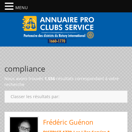
MENU
compliance
Nous avons trouvés
1,556
résultats correspondant à votre
recherche
Classer les résultats par:
Frédéric Guénon