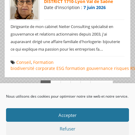
DISTRICT 1710
-
Lyon Val de Saône
Date d'inscription :
7 juin 2026
Dirigeante de mon cabinet Neiter Consulting spécialisé en
gouvernance et relations actionnaires depuis 2003, j'ai
auparavant dirigé une affaire familiale d'horlogerie- bijouterie
...
ce qui explique ma passion pour les entreprises fa
Conseil
,
Formation
biodiversité
corporate
ESG
formation
gouvernance
risques
R
Page 1 de 312
Nous utilisons des cookies pour optimiser notre site web et notre service.
visiteurs uniques:
Accepter
Refuser