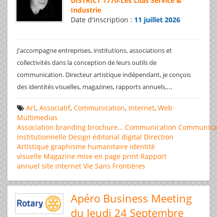
DISTRICT 1770
-
Les Lilas Service &
Industrie
Date d'inscription :
11 juillet 2026
J'accompagne entreprises, institutions, associations et
collectivités dans la conception de leurs outils de
communication. Directeur artistique indépendant, je conçois
...
des identités visuelles, magazines, rapports annuels,
Art
,
Associatif
,
Communication
,
Internet
,
Web
Multimedias
Association
branding
brochure…
Communication
Communica
institutionnelle
Design éditorial
digital
Direction
Artistique
graphisme
humanitaire
identité
visuelle
Magazine
mise en page
print
Rapport
annuel
site internet
Vie Sans Frontières
Apéro Business Meeting
du Jeudi 24 Septembre