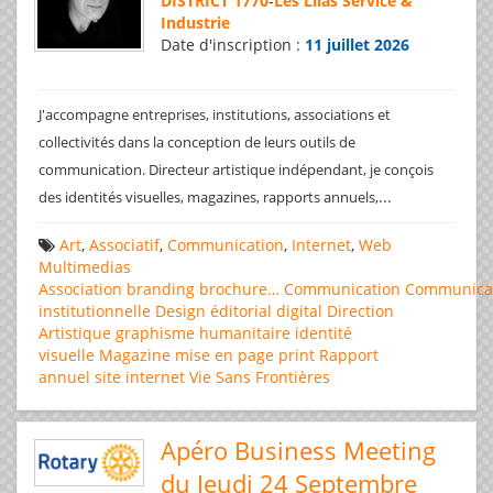
DISTRICT 1770
-
Les Lilas Service &
Industrie
Date d'inscription :
11 juillet 2026
J'accompagne entreprises, institutions, associations et
collectivités dans la conception de leurs outils de
communication. Directeur artistique indépendant, je conçois
...
des identités visuelles, magazines, rapports annuels,
Art
,
Associatif
,
Communication
,
Internet
,
Web
Multimedias
Association
branding
brochure…
Communication
Communica
institutionnelle
Design éditorial
digital
Direction
Artistique
graphisme
humanitaire
identité
visuelle
Magazine
mise en page
print
Rapport
annuel
site internet
Vie Sans Frontières
Apéro Business Meeting
du Jeudi 24 Septembre