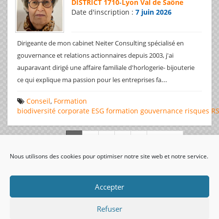
DISTRICT 1710
-
Lyon Val de Saône
Date d'inscription :
7 juin 2026
Dirigeante de mon cabinet Neiter Consulting spécialisé en
gouvernance et relations actionnaires depuis 2003, j'ai
auparavant dirigé une affaire familiale d'horlogerie- bijouterie
...
ce qui explique ma passion pour les entreprises fa
Conseil
,
Formation
biodiversité
corporate
ESG
formation
gouvernance
risques
R
Page 1 de 312
Nous utilisons des cookies pour optimiser notre site web et notre service.
visiteurs uniques:
Accepter
Refuser