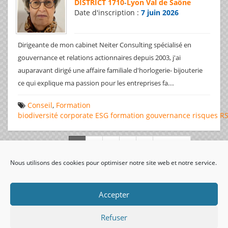
DISTRICT 1710
-
Lyon Val de Saône
Date d'inscription :
7 juin 2026
Dirigeante de mon cabinet Neiter Consulting spécialisé en
gouvernance et relations actionnaires depuis 2003, j'ai
auparavant dirigé une affaire familiale d'horlogerie- bijouterie
...
ce qui explique ma passion pour les entreprises fa
Conseil
,
Formation
biodiversité
corporate
ESG
formation
gouvernance
risques
R
Page 1 de 312
Nous utilisons des cookies pour optimiser notre site web et notre service.
visiteurs uniques:
Accepter
Refuser