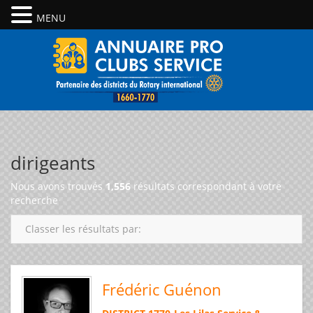
MENU
dirigeants
Nous avons trouvés
1,556
résultats correspondant à votre
recherche
Classer les résultats par:
Frédéric Guénon