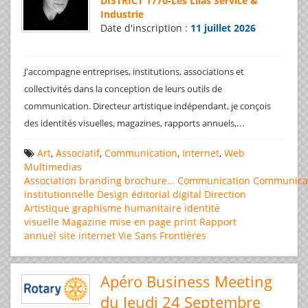
DISTRICT 1770
-
Les Lilas Service &
Industrie
Date d'inscription :
11 juillet 2026
J'accompagne entreprises, institutions, associations et
collectivités dans la conception de leurs outils de
communication. Directeur artistique indépendant, je conçois
...
des identités visuelles, magazines, rapports annuels,
Art
,
Associatif
,
Communication
,
Internet
,
Web
Multimedias
Association
branding
brochure…
Communication
Communica
institutionnelle
Design éditorial
digital
Direction
Artistique
graphisme
humanitaire
identité
visuelle
Magazine
mise en page
print
Rapport
annuel
site internet
Vie Sans Frontières
Apéro Business Meeting
du Jeudi 24 Septembre